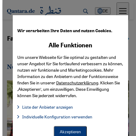
Direkt zum Inhalt springen
DE
Wir verarbeiten Ihre Daten und nutzen Cookies.
Fabian Köhler
Alle Autoren
Alle Funktionen
Um unsere Webseite für Sie optimal zu gestalten und
unser Angebot für Sie fortlaufend verbessern zu können,
Neueste Artikel von Fabian Köhler
nutzen wir funktionale und Marketingcookies. Mehr
Information zu den Anbietern und der Funktionsweise
finden Sie in unserer
Datenschutzerklärung
. Klicken Sie
‚Akzeptieren‘, um einzuwilligen. Diese Einwilligung
können Sie jederzeit widerrufen.
Liste der Anbieter anzeigen
Liste der Anbieter:
Individuelle Konfiguration verwenden
Facebook Embed / Facebook Connect
Facebook Embed / Facebook Connect, Google Maps Embed, Go
Google Tag Manager
Twitter Embed
Akzeptieren
Instagram Embed