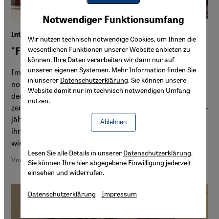
Youtube Embed
Akzeptieren
Notwendiger Funktionsumfang
Google Maps Embed
Interview mit einem Überlebenden aus Suruç
Wir nutzen technisch notwendige Cookies, um Ihnen die
wesentlichen Funktionen unserer Website anbieten zu
"Freiheit ist alles, was wir wollen"
können. Ihre Daten verarbeiten wir dann nur auf
unseren eigenen Systemen. Mehr Information finden Sie
Im Hof des Amara-Kulturzentrums von Suruç wehen
in unserer
Datenschutzerklärung
. Sie können unsere
noch immer die Fahnen mit den 31 Gesichtern der Toten
Website damit nur im technisch notwendigen Umfang
der türkischen Jugendorganisation SGDF. Hinter den
nutzen.
zerbrochenen Fensterscheiben des Zentrums sitzt der 25-
jährige Kurde Adnan und erzählt vom Terror des IS, der
Ablehnen
ihn erst aus Kobanê vertrieb und ihn im türkischen Suruç
wieder einholte. Mit ihm sprach Fabian Köhler
Lesen Sie alle Details in unserer
Datenschutzerklärung
.
Von Fabian Köhler
Sie können Ihre hier abgegebene Einwilligung jederzeit
einsehen und widerrufen.
Datenschutzerklärung
Impressum