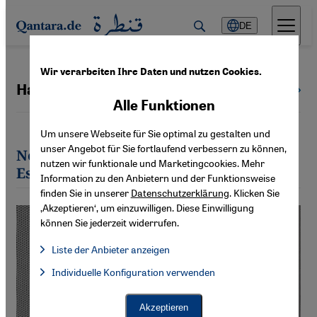
Direkt zum Inhalt springen
DE
Wir verarbeiten Ihre Daten und nutzen Cookies.
Hassan Yussefi Eshkevari
Alle Autoren
Alle Funktionen
Um unsere Webseite für Sie optimal zu gestalten und
unser Angebot für Sie fortlaufend verbessern zu können,
Neueste Artikel von Hassan Yussefi
nutzen wir funktionale und Marketingcookies. Mehr
Eshkevari
Information zu den Anbietern und der Funktionsweise
finden Sie in unserer
Datenschutzerklärung
. Klicken Sie
‚Akzeptieren‘, um einzuwilligen. Diese Einwilligung
können Sie jederzeit widerrufen.
Liste der Anbieter anzeigen
Liste der Anbieter:
Individuelle Konfiguration verwenden
Facebook Embed / Facebook Connect
Facebook Embed / Facebook Connect, Google Maps Embed, Go
Google Tag Manager
Twitter Embed
Akzeptieren
Instagram Embed