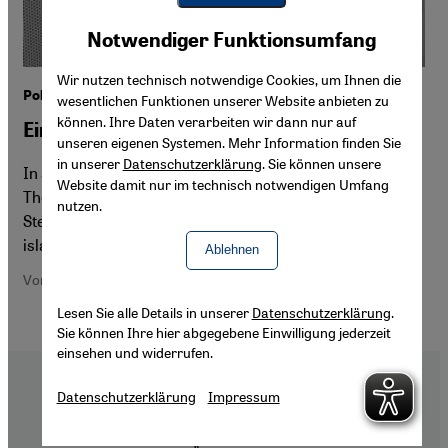
Youtube Embed
Akzeptieren
Notwendiger Funktionsumfang
Google Maps Embed
Wir nutzen technisch notwendige Cookies, um Ihnen die
Politischer Islam und Gewalt
wesentlichen Funktionen unserer Website anbieten zu
können. Ihre Daten verarbeiten wir dann nur auf
Eine Frage der Macht
unseren eigenen Systemen. Mehr Information finden Sie
in unserer
Datenschutzerklärung
. Sie können unsere
In seinem Essay ergründet der namhafte schiitische
Website damit nur im technisch notwendigen Umfang
Theologe und Philosoph Hassan Yussefi Eshkevari den
nutzen.
Stellenwert von politischer Macht und Gewalt in
islamischen Herrschaftssystemen.
Ablehnen
Von Hassan Yussefi Eshkevari
Lesen Sie alle Details in unserer
Datenschutzerklärung
.
Sie können Ihre hier abgegebene Einwilligung jederzeit
einsehen und widerrufen.
Datenschutzerklärung
Impressum