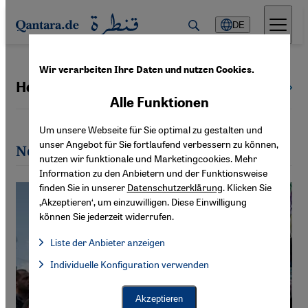
Direkt zum Inhalt springen
DE
Wir verarbeiten Ihre Daten und nutzen Cookies.
Hoshang Ossi
Alle Autoren
Alle Funktionen
Um unsere Webseite für Sie optimal zu gestalten und
unser Angebot für Sie fortlaufend verbessern zu können,
Neueste Artikel von Hoshang Ossi
nutzen wir funktionale und Marketingcookies. Mehr
Information zu den Anbietern und der Funktionsweise
finden Sie in unserer
Datenschutzerklärung
. Klicken Sie
‚Akzeptieren‘, um einzuwilligen. Diese Einwilligung
können Sie jederzeit widerrufen.
Liste der Anbieter anzeigen
Liste der Anbieter:
Individuelle Konfiguration verwenden
Facebook Embed / Facebook Connect
Facebook Embed / Facebook Connect, Google Maps Embed, Go
Google Tag Manager
Twitter Embed
Akzeptieren
Instagram Embed