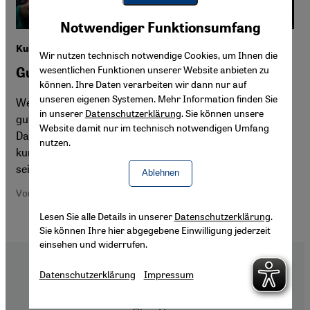
Youtube Embed
Akzeptieren
Notwendiger Funktionsumfang
Google Maps Embed
Kurdistan
Wir nutzen technisch notwendige Cookies, um Ihnen die
wesentlichen Funktionen unserer Website anbieten zu
Gute Kurden, böse Kurden
können. Ihre Daten verarbeiten wir dann nur auf
unseren eigenen Systemen. Mehr Information finden Sie
Wenn sie den Machthabern nützen, gelten die Kurden als
in unserer
Datenschutzerklärung
. Sie können unsere
gute Patrioten. Ansonsten sind sie die bösen Verräter.
Website damit nur im technisch notwendigen Umfang
Das gilt in der Türkei und in Syrien, aber genauso für die
nutzen.
kurdische Arbeiterpartei PKK, meint Hoshang Ossi in
seinem Essay.
Ablehnen
Von Hoshang Ossi
Lesen Sie alle Details in unserer
Datenschutzerklärung
.
Sie können Ihre hier abgegebene Einwilligung jederzeit
einsehen und widerrufen.
Datenschutzerklärung
Impressum