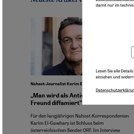
damit nur im techni
Lesen Sie alle Detail
einsehen und widerr
Nahost-Journalist Karim El-Gawhary
Datenschutzerkläru
„Man wird als Antisemit und Hamas-
Freund diffamiert”
Für den langjährigen Nahost-Korrespondenten
Karim El-Gawhary ist Schluss beim
österreichischen Sender ORF. Im Interview