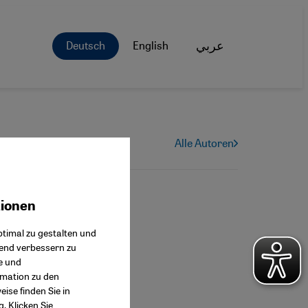
Deutsch
English
عربي
Alle Autoren
tionen
ok Connect
timal zu gestalten und
fend verbessern zu
e und
rmation zu den
ise finden Sie in
g
. Klicken Sie