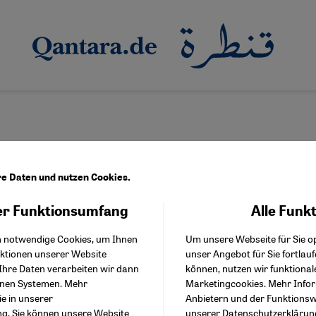
re Daten und nutzen Cookies.
r Funktionsumfang
Alle Funk
Facebook Embed / Facebo
Akzeptieren
Google Tag Manager
h notwendige Cookies, um Ihnen
Um unsere Webseite für Sie op
Twitter Embed
. Seit 2007 ist er
bei der österreichischen
nktionen unserer Website
unser Angebot für Sie fortlau
Instagram Embed
Ihre Daten verarbeiten wir dann
können, nutzen wir funktional
Youtube Embed
enen Systemen. Mehr
Marketingcookies. Mehr Info
Google Maps Embed
ie in unserer
Anbietern und der Funktionswe
ng
. Sie können unsere Website
unserer
Datenschutzerklärun