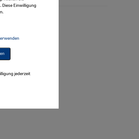
. Diese Einwilligung
n.
 verwenden
Connect, Google Maps Embed, Google Tag Manager, Instagram Embed, 
ren
lligung jederzeit