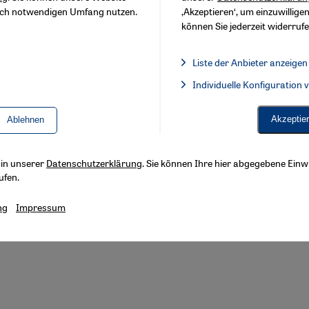
sch notwendigen Umfang nutzen.
‚Akzeptieren‘, um einzuwilligen
können Sie jederzeit widerrufe
Liste der Anbieter anzeigen
Liste der Anbieter:
Individuelle Konfiguration
Facebook Embed / Facebook 
Akzeptie
Ablehnen
s in unserer
Datenschutzerklärung
. Sie können Ihre hier abgegebene Einwi
ufen.
ng
Impressum