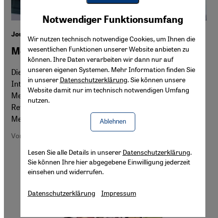
Youtube Embed
Akzeptieren
Notwendiger Funktionsumfang
Google Maps Embed
Journalisten in der Türkei
Wir nutzen technisch notwendige Cookies, um Ihnen die
wesentlichen Funktionen unserer Website anbieten zu
Medien im Würgegriff
können. Ihre Daten verarbeiten wir dann nur auf
unseren eigenen Systemen. Mehr Information finden Sie
Die jüngsten Entlassungen von Journalisten und
in unserer
Datenschutzerklärung
. Sie können unsere
Intellektuellen haben eine neue Diskussionswelle zur
Website damit nur im technisch notwendigen Umfang
Meinungsfreiheit in der Türkei ausgelöst. Kurz vor dem
nutzen.
Referendum über eine Verfassungsänderung stehen die
Medien unter Regierungsdruck. Von Senada Sokollu
Ablehnen
Von Senada Sokollu
Lesen Sie alle Details in unserer
Datenschutzerklärung
.
Sie können Ihre hier abgegebene Einwilligung jederzeit
einsehen und widerrufen.
Datenschutzerklärung
Impressum