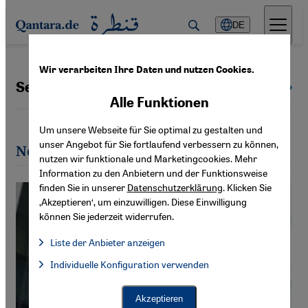
Direkt zum Inhalt springen
DE
Wir verarbeiten Ihre Daten und nutzen Cookies.
Senada Sokollu
Alle Autoren
Alle Funktionen
Um unsere Webseite für Sie optimal zu gestalten und
unser Angebot für Sie fortlaufend verbessern zu können,
Neueste Artikel von Senada Sokollu
nutzen wir funktionale und Marketingcookies. Mehr
Information zu den Anbietern und der Funktionsweise
finden Sie in unserer
Datenschutzerklärung
. Klicken Sie
‚Akzeptieren‘, um einzuwilligen. Diese Einwilligung
können Sie jederzeit widerrufen.
Liste der Anbieter anzeigen
Liste der Anbieter:
Individuelle Konfiguration verwenden
Facebook Embed / Facebook Connect
Facebook Embed / Facebook Connect, Google Maps Embed, Go
Google Tag Manager
Twitter Embed
Akzeptieren
Instagram Embed