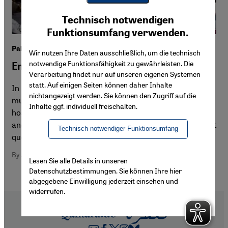
Youtube Embed
Ich stimme zu
Technisch notwendigen
Google Maps Embed
Funktionsumfang verwenden.
Pakistan′s struggle with sectarianism
Wir nutzen Ihre Daten ausschließlich, um die technisch
notwendige Funktionsfähigkeit zu gewährleisten. Die
Enough is enough
Verarbeitung findet nur auf unseren eigenen Systemen
statt. Auf einigen Seiten können daher Inhalte
In recent years, Pakistan, a country with a rich and varied
nichtangezeigt werden. Sie können den Zugriff auf die
multi-ethnic and multi-religious history, has become a
Inhalte ggf. individuell freischalten.
hostile place for minorities. Aurangzeb Qureshi, writer
and political commentator, examines how Pakistan might
Technisch notwendiger Funktionsumfang
quell its burgeoning sectarianism
By Aurangzeb Qureshi
Lesen Sie alle Details in unseren
Datenschutzbestimmungen. Sie können Ihre hier
abgegebene Einwilligung jederzeit einsehen und
widerrufen.