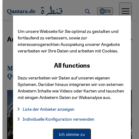
Direkt zum Inhalt springen
EN
Um unsere Webseite für Sie optimal zu gestalten und
fortlaufend zu verbessern, sowie zur
Aurangzeb Qureshi
All authors
interessensgerechten Ausspielung unserer Angebote
verarbeiten wir Ihre Daten und arbeiten mit Cookies.
All functions
Most recent articles by Aurangzeb
Qureshi
Dazu verarbeiten wir Daten auf unseren eigenen
Systemen. Darüber hinaus integrieren wir von externen
Anbietern Inhalte wie Videos oder Karten und tauschen
mit einigen Anbietern Daten zur Webanalyse aus.
Liste der Anbieter anzeigen
List of providers:
Individuelle Konfiguration verwenden
Facebook Embed / Facebook Connect
Facebook Embed / Facebook Connect, Google Maps Embed, Go
Google Tag Manager
Twitter Embed
Ich stimme zu
Instagram Embed