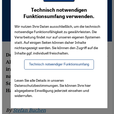
Youtube Embed
Ich stimme zu
Technisch notwendigen
Google Maps Embed
Funktionsumfang verwenden.
Wir nutzen Ihre Daten ausschließlich, um die technisch
notwendige Funktionsfähigkeit zu gewährleisten. Die
Verarbeitung findet nur auf unseren eigenen Systemen
statt. Auf einigen Seiten können daher Inhalte
nichtangezeigt werden. Sie können den Zugriff auf die
Inhalte ggf. individuell freischalten.
Der Dokumentarfilm "Die Grüne Welle" von
Ali Samadi erzählt das Drama um die
Technisch notwendiger Funktionsumfang
iranischen Präsidentschaftswahlen 2009
nach und offenbart dabei ungewollt die
Lesen Sie alle Details in unseren
Schwächen der Opposition gegen die
Datenschutzbestimmungen. Sie können Ihre hier
Hardliner um Ahmadinejad und Khamenei.
abgegebene Einwilligung jederzeit einsehen und
widerrufen.
By
Stefan Buchen