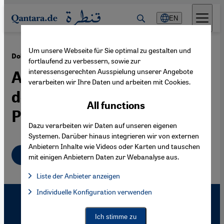
Direkt zum Inhalt springen
EN
Um unsere Webseite für Sie optimal zu gestalten und
·
15.10.2010
Dokumentarfilm "Die Grüne Welle"
fortlaufend zu verbessern, sowie zur
interessensgerechten Ausspielung unserer Angebote
Aufstieg und Niedergang
verarbeiten wir Ihre Daten und arbeiten mit Cookies.
der iranischen
All functions
Protestbewegung
Dazu verarbeiten wir Daten auf unseren eigenen
Systemen. Darüber hinaus integrieren wir von externen
Anbietern Inhalte wie Videos oder Karten und tauschen
Deutsch
mit einigen Anbietern Daten zur Webanalyse aus.
Liste der Anbieter anzeigen
List of providers:
Individuelle Konfiguration verwenden
Facebook Embed / Facebook Connect
Facebook Embed / Facebook Connect, Google Maps Embed, Go
Google Tag Manager
Twitter Embed
Ich stimme zu
Instagram Embed