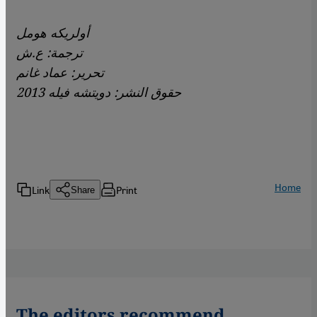
أولريكه هومل
ترجمة: ع.ش
تحرير: عماد غانم
حقوق النشر: دويتشه فيله 2013
Home
Link
Print
Share
The editors recommend