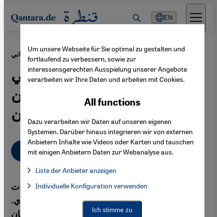
Direkt zum Inhalt springen
EN
Um unsere Webseite für Sie optimal zu gestalten und
·
15.07.2013
صيام رمضان في الجيش الألماني
fortlaufend zu verbessern, sowie zur
interessensgerechten Ausspielung unserer Angebote
جنود الجيش الألماني
verarbeiten wir Ihre Daten und arbeiten mit Cookies.
المسلمون...توفيق بين الدين
All functions
والوطن
Dazu verarbeiten wir Daten auf unseren eigenen
Systemen. Darüber hinaus integrieren wir von externen
Anbietern Inhalte wie Videos oder Karten und tauschen
عربي
mit einigen Anbietern Daten zur Webanalyse aus.
Liste der Anbieter anzeigen
List of providers:
تشير التقديرات إلى وجود حوالي ألف مسلم بين قوات
Individuelle Konfiguration verwenden
Facebook Embed / Facebook Connect
Facebook Embed / Facebook Connect, Google Maps Embed, Go
Google Tag Manager
الجيش الألماني التي يبلغ قوامها 250 ألف جندي.
Twitter Embed
Ich stimme zu
ويشكل شهر رمضان تحدياً بالنسبة للجنود الألمان
Instagram Embed