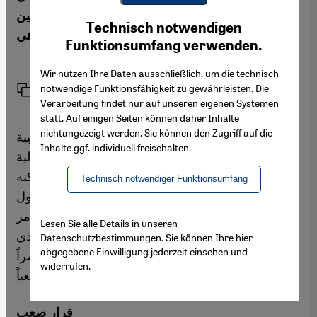
المسلمين الذين يبذلون مجهوداً مضاعفاً للتوفيق بين
Youtube Embed
Ich stimme zu
Technisch notwendigen
Google Maps Embed
عملهم وواجبهم الديني.
Funktionsumfang verwenden.
Wir nutzen Ihre Daten ausschließlich, um die technisch
notwendige Funktionsfähigkeit zu gewährleisten. Die
Link
Print
Share
Verarbeitung findet nur auf unseren eigenen Systemen
statt. Auf einigen Seiten können daher Inhalte
nichtangezeigt werden. Sie können den Zugriff auf die
شوقي عقيل جندي ألماني برتبة رقيب في الكتيبة
Inhalte ggf. individuell freischalten.
اللوجيستية للجيش الألماني، ويأخذ على عاتقه مسؤولية
جنود آخرين خلال عمليات نقل المواد. لذلك "لا يمكنه
Technisch notwendiger Funktionsumfang
تحمل وزر خطأ ناتج عن ضعف التركيز"، كما يقول
الجندي المسلم الذي يبلغ من العمر ثلاثين عاماً. وهو أمر
Lesen Sie alle Details in unseren
ممكن الحدوث خلال الصيام في شهر رمضان، الذي
Datenschutzbestimmungen. Sie können Ihre hier
abgegebene Einwilligung jederzeit einsehen und
يصبح فيه تحمل الجوع والعطش في فصل الصيف أمراً
widerrufen.
صعباً.
قرار صعب