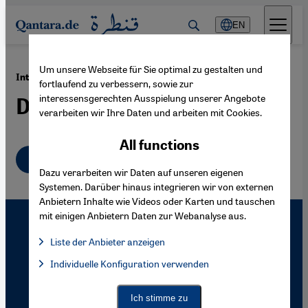
Direkt zum Inhalt springen
EN
Um unsere Webseite für Sie optimal zu gestalten und
·
14.12.2005
Internationales Dokumentarfilmfestival (IDFA)
fortlaufend zu verbessern, sowie zur
interessensgerechten Ausspielung unserer Angebote
Der Blick auf den Terror
verarbeiten wir Ihre Daten und arbeiten mit Cookies.
All functions
Deutsch
Dazu verarbeiten wir Daten auf unseren eigenen
Systemen. Darüber hinaus integrieren wir von externen
Anbietern Inhalte wie Videos oder Karten und tauschen
mit einigen Anbietern Daten zur Webanalyse aus.
Liste der Anbieter anzeigen
List of providers:
Individuelle Konfiguration verwenden
Facebook Embed / Facebook Connect
Facebook Embed / Facebook Connect, Google Maps Embed, Go
Google Tag Manager
Twitter Embed
Ich stimme zu
Instagram Embed