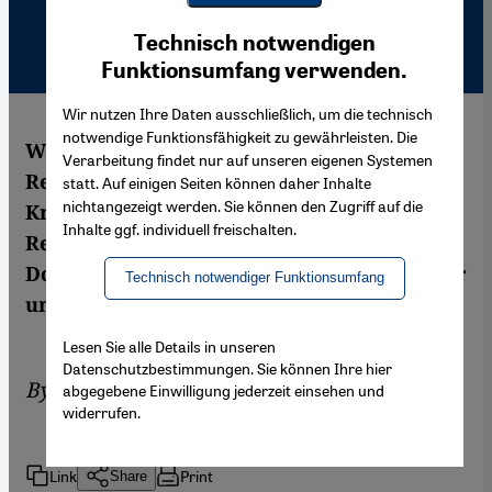
Youtube Embed
Ich stimme zu
Technisch notwendigen
Google Maps Embed
Funktionsumfang verwenden.
Wir nutzen Ihre Daten ausschließlich, um die technisch
notwendige Funktionsfähigkeit zu gewährleisten. Die
Welchen Gefahren und Zwängen sind
Verarbeitung findet nur auf unseren eigenen Systemen
Reporter und Dokumentarfilmer in
statt. Auf einigen Seiten können daher Inhalte
nichtangezeigt werden. Sie können den Zugriff auf die
Krisengebieten ausgesetzt? Hierauf haben
Inhalte ggf. individuell freischalten.
Regisseure mit ihren Filmen auf dem
Dokumentarfilmfestival in Amsterdam sehr
Technisch notwendiger Funktionsumfang
unterschiedlich geantwortet.
Lesen Sie alle Details in unseren
Datenschutzbestimmungen. Sie können Ihre hier
By
Petra Tabeling
,
Arian Fariborz
abgegebene Einwilligung jederzeit einsehen und
widerrufen.
Link
Print
Share