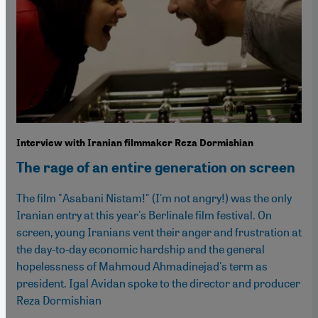
Interview with Iranian filmmaker Reza Dormishian
The rage of an entire generation on screen
The film "Asabani Nistam!" (I'm not angry!) was the only
Iranian entry at this year's Berlinale film festival. On
screen, young Iranians vent their anger and frustration at
the day-to-day economic hardship and the general
hopelessness of Mahmoud Ahmadinejad's term as
president. Igal Avidan spoke to the director and producer
Reza Dormishian