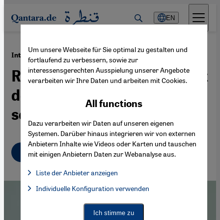
Direkt zum Inhalt springen
EN
Um unsere Webseite für Sie optimal zu gestalten und
·
13.01.2016
Interview mit Dua Zeitun
fortlaufend zu verbessern, sowie zur
interessensgerechten Ausspielung unserer Angebote
Radikale Gruppierungen mit
verarbeiten wir Ihre Daten und arbeiten mit Cookies.
den eigenen Waffen
All functions
schlagen
Dazu verarbeiten wir Daten auf unseren eigenen
Systemen. Darüber hinaus integrieren wir von externen
Anbietern Inhalte wie Videos oder Karten und tauschen
Deutsch
mit einigen Anbietern Daten zur Webanalyse aus.
Liste der Anbieter anzeigen
List of providers:
Individuelle Konfiguration verwenden
Facebook Embed / Facebook Connect
Facebook Embed / Facebook Connect, Google Maps Embed, Go
Google Tag Manager
Twitter Embed
Ich stimme zu
Instagram Embed