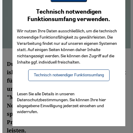
Youtube Embed
Ich stimme zu
Technisch notwendigen
Google Maps Embed
Funktionsumfang verwenden.
Wir nutzen Ihre Daten ausschließlich, um die technisch
notwendige Funktionsfähigkeit zu gewährleisten. Die
Verarbeitung findet nur auf unseren eigenen Systemen
statt. Auf einigen Seiten können daher Inhalte
nichtangezeigt werden. Sie können den Zugriff auf die
Inhalte ggf. individuell freischalten.
Dua Zeitun, Tochter eines Imams, studiert
islamische Theologie in Osnabrück, arbeitet
Technisch notwendiger Funktionsumfang
für eine katholische Bildungseinrichtung
und hat den muslimischen Jugendverein
Lesen Sie alle Details in unseren
"Mujos" gegründet. In den sozialen
Datenschutzbestimmungen. Sie können Ihre hier
Netzwerken, aber auch im wahren Leben,
abgegebene Einwilligung jederzeit einsehen und
widerrufen.
spricht sie gezielt Jugendliche an, um
Präventivarbeit gegen Radikalisierung zu
leisten.