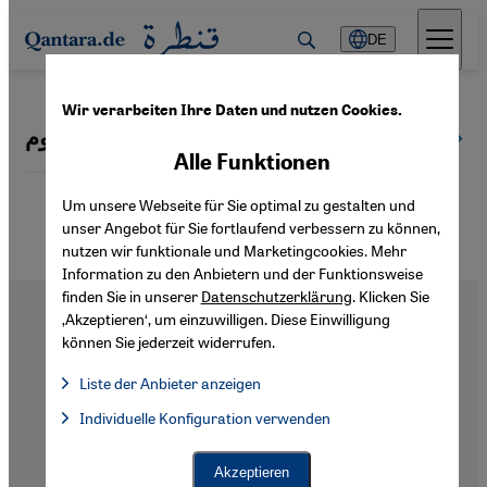
Direkt zum Inhalt springen
DE
Wir verarbeiten Ihre Daten und nutzen Cookies.
ألمانيا اليوم
Alle Themen
Alle Funktionen
Um unsere Webseite für Sie optimal zu gestalten und
unser Angebot für Sie fortlaufend verbessern zu können,
nutzen wir funktionale und Marketingcookies. Mehr
Information zu den Anbietern und der Funktionsweise
finden Sie in unserer
Datenschutzerklärung
. Klicken Sie
‚Akzeptieren‘, um einzuwilligen. Diese Einwilligung
können Sie jederzeit widerrufen.
Liste der Anbieter anzeigen
Footer
Über Uns
Liste der Anbieter:
Impressum
Individuelle Konfiguration verwenden
Facebook Embed / Facebook Connect
Facebook Embed / Facebook Connect, Google Maps Embed, Go
Google Tag Manager
Datenschutzerklärung
Twitter Embed
Barrierefreiheitserklärung
Akzeptieren
Instagram Embed