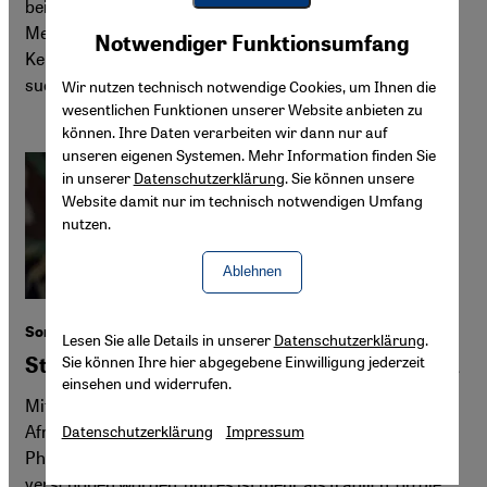
beispiellosen Dürre. Armut und Hunger treiben die
Youtube Embed
Menschen in das Flüchtlingslager Dadaab im Osten
Akzeptieren
Notwendiger Funktionsumfang
Google Maps Embed
Kenias, wo Flüchtlinge aus Somalia Schutz und Hilfe
suchen.
Wir nutzen technisch notwendige Cookies, um Ihnen die
wesentlichen Funktionen unserer Website anbieten zu
können. Ihre Daten verarbeiten wir dann nur auf
unseren eigenen Systemen. Mehr Information finden Sie
in unserer
Datenschutzerklärung
. Sie können unsere
Website damit nur im technisch notwendigen Umfang
nutzen.
Ablehnen
Somalia
Lesen Sie alle Details in unserer
Datenschutzerklärung
.
Sie können Ihre hier abgegebene Einwilligung jederzeit
Straucheln auf dem Weg zu mehr Stabilität
einsehen und widerrufen.
Mit Wahlen und einer veränderten Mission der
Afrikanischen Union hätte Somalia 2021 in eine neue
Datenschutzerklärung
Impressum
Phase der Stabilisierung eintreten sollen. Beides ist
verschoben worden, und es ist mehr als fraglich, ob die