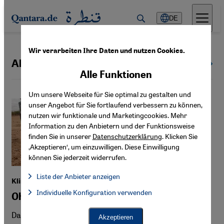
Direkt zum Inhalt springen
DE
Wir verarbeiten Ihre Daten und nutzen Cookies.
Al-Shabaab
Alle Themen
Alle Funktionen
Um unsere Webseite für Sie optimal zu gestalten und
unser Angebot für Sie fortlaufend verbessern zu können,
nutzen wir funktionale und Marketingcookies. Mehr
Information zu den Anbietern und der Funktionsweise
finden Sie in unserer
Datenschutzerklärung
. Klicken Sie
‚Akzeptieren‘, um einzuwilligen. Diese Einwilligung
können Sie jederzeit widerrufen.
Liste der Anbieter anzeigen
Klimawandel am Horn von Afrika
Liste der Anbieter:
Individuelle Konfiguration verwenden
Facebook Embed / Facebook Connect
Ohne Regen keine Zukunft
Facebook Embed / Facebook Connect, Google Maps Embed, Go
Google Tag Manager
Twitter Embed
Das Horn von Afrika leidet weiter unter einer
Akzeptieren
Instagram Embed