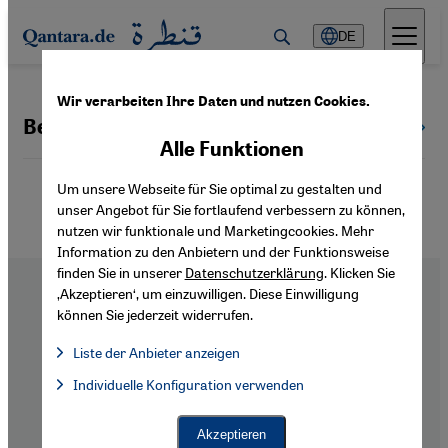
Direkt zum Inhalt springen
DE
Wir verarbeiten Ihre Daten und nutzen Cookies.
Berufsausbildung
Alle Themen
Alle Funktionen
Um unsere Webseite für Sie optimal zu gestalten und
unser Angebot für Sie fortlaufend verbessern zu können,
nutzen wir funktionale und Marketingcookies. Mehr
Information zu den Anbietern und der Funktionsweise
finden Sie in unserer
Datenschutzerklärung
. Klicken Sie
‚Akzeptieren‘, um einzuwilligen. Diese Einwilligung
können Sie jederzeit widerrufen.
Liste der Anbieter anzeigen
Footer
Über Uns
Liste der Anbieter:
Impressum
Individuelle Konfiguration verwenden
Facebook Embed / Facebook Connect
Facebook Embed / Facebook Connect, Google Maps Embed, Go
Google Tag Manager
Datenschutzerklärung
Twitter Embed
Barrierefreiheitserklärung
Akzeptieren
Instagram Embed