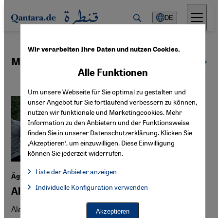
Direkt zum Inhalt springen
DE
Wir verarbeiten Ihre Daten und nutzen Cookies.
Mohammed el-Baradei
Alle Themen
Alle Funktionen
Um unsere Webseite für Sie optimal zu gestalten und
unser Angebot für Sie fortlaufend verbessern zu können,
nutzen wir funktionale und Marketingcookies. Mehr
Information zu den Anbietern und der Funktionsweise
finden Sie in unserer
Datenschutzerklärung
. Klicken Sie
‚Akzeptieren‘, um einzuwilligen. Diese Einwilligung
können Sie jederzeit widerrufen.
Liste der Anbieter anzeigen
Ägyptens prominentester politischer Häftling
Liste der Anbieter:
Individuelle Konfiguration verwenden
Facebook Embed / Facebook Connect
Alaa Abdel-Fattah im Hungerstreik
Facebook Embed / Facebook Connect, Google Maps Embed, Go
Google Tag Manager
Twitter Embed
Alaa Abdel-Fattah ist eine Ikone von Ägyptens
Akzeptieren
Instagram Embed