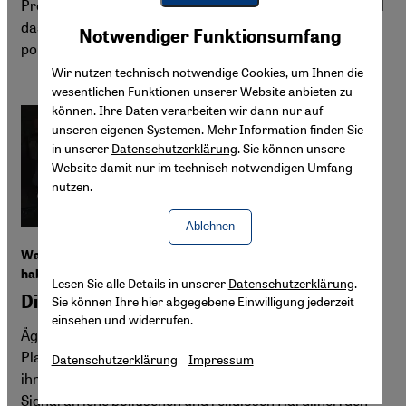
Protestbewegung in 2011. Heute sitzt er im Gefängnis, weil
Youtube Embed
das Regime mit allen Mitteln verhindern will, dass der
Akzeptieren
Notwendiger Funktionsumfang
Google Maps Embed
populäre Aktivist öffentlich wirken kann.
Wir nutzen technisch notwendige Cookies, um Ihnen die
wesentlichen Funktionen unserer Website anbieten zu
können. Ihre Daten verarbeiten wir dann nur auf
unseren eigenen Systemen. Mehr Information finden Sie
in unserer
Datenschutzerklärung
. Sie können unsere
Website damit nur im technisch notwendigen Umfang
nutzen.
Ablehnen
Warum arabische Demokratie-Aktivisten keine Chance mehr
haben
Lesen Sie alle Details in unserer
Datenschutzerklärung
.
Die vergessenen Helden vom Tahrir-Platz
Sie können Ihre hier abgegebene Einwilligung jederzeit
einsehen und widerrufen.
Ägyptens Aktivisten waren einst die Helden vom Tahrir-
Platz. Doch heute hat die Welt sie vergessen - und mit
Datenschutzerklärung
Impressum
ihnen alle anderen arabischen Demokraten. Ein fatales
Signal an jene politischen und religiösen Hardliner, den