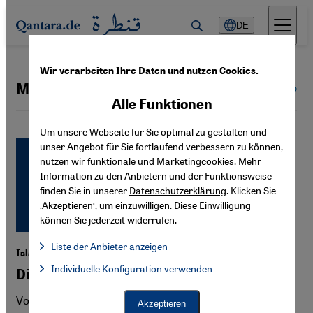
Direkt zum Inhalt springen
DE
Wir verarbeiten Ihre Daten und nutzen Cookies.
Muezzin
Alle Themen
Alle Funktionen
Um unsere Webseite für Sie optimal zu gestalten und
unser Angebot für Sie fortlaufend verbessern zu können,
nutzen wir funktionale und Marketingcookies. Mehr
Information zu den Anbietern und der Funktionsweise
finden Sie in unserer
Datenschutzerklärung
. Klicken Sie
‚Akzeptieren‘, um einzuwilligen. Diese Einwilligung
können Sie jederzeit widerrufen.
Liste der Anbieter anzeigen
Islam in Granada
Liste der Anbieter:
Individuelle Konfiguration verwenden
Facebook Embed / Facebook Connect
Die leise Stimme des Muezzin
Facebook Embed / Facebook Connect, Google Maps Embed, Go
Google Tag Manager
Twitter Embed
Vor sieben Jahren öffnete die neue Große Moschee in
Akzeptieren
Instagram Embed