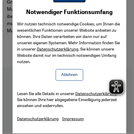
Granada ihre Pforten, 500 Jahre nachdem die letzten
Youtube Embed
Muslime durch die katholische Reconquista von der
Akzeptieren
Notwendiger Funktionsumfang
Google Maps Embed
iberischen Halbinsel vertrieben wurden. Trotz des
multikulturellen Charakters der Stadt bereitet der Ruf des
Wir nutzen technisch notwendige Cookies, um Ihnen die
Muezzins manchen Anwohnern Unbehagen.
wesentlichen Funktionen unserer Website anbieten zu
können. Ihre Daten verarbeiten wir dann nur auf
unseren eigenen Systemen. Mehr Information finden Sie
in unserer
Datenschutzerklärung
. Sie können unsere
Website damit nur im technisch notwendigen Umfang
nutzen.
Ablehnen
Lesen Sie alle Details in unserer
Datenschutzerklärung
.
Footer
Über Uns
Sie können Ihre hier abgegebene Einwilligung jederzeit
Impressum
einsehen und widerrufen.
Datenschutzerklärung
Datenschutzerklärung
Impressum
Barrierefreiheitserklärung