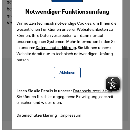
gewöhnlicher territorialer Konflikt. Religion spielt sowohl
Youtube Embed
bei den Israelis als auch bei den Palästinensern eine
Akzeptieren
Notwendiger Funktionsumfang
Google Maps Embed
große Rolle. Fromme Eiferer beider Seiten belasten die
Verhandlungen über eine friedliche Lösung des Konflikts.
Wir nutzen technisch notwendige Cookies, um Ihnen die
wesentlichen Funktionen unserer Website anbieten zu
können. Ihre Daten verarbeiten wir dann nur auf
unseren eigenen Systemen. Mehr Information finden Sie
in unserer
Datenschutzerklärung
. Sie können unsere
Website damit nur im technisch notwendigen Umfang
nutzen.
Ablehnen
Footer
Über Uns
Lesen Sie alle Details in unserer
Datenschutzerklärung
.
Impressum
Sie können Ihre hier abgegebene Einwilligung jederzeit
Datenschutzerklärung
einsehen und widerrufen.
Barrierefreiheitserklärung
Datenschutzerklärung
Impressum