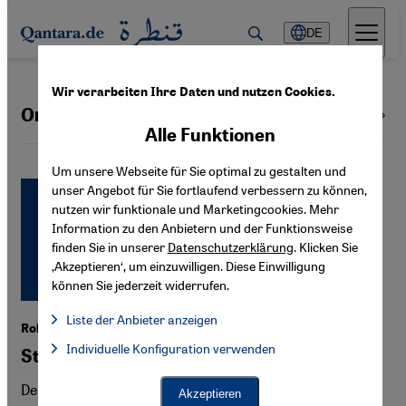
Direkt zum Inhalt springen
DE
Wir verarbeiten Ihre Daten und nutzen Cookies.
Orthodoxe Juden
Alle Themen
Alle Funktionen
Um unsere Webseite für Sie optimal zu gestalten und
unser Angebot für Sie fortlaufend verbessern zu können,
nutzen wir funktionale und Marketingcookies. Mehr
Information zu den Anbietern und der Funktionsweise
finden Sie in unserer
Datenschutzerklärung
. Klicken Sie
‚Akzeptieren‘, um einzuwilligen. Diese Einwilligung
können Sie jederzeit widerrufen.
Liste der Anbieter anzeigen
Rolle der Religionen im Nahost-Konflikt
Liste der Anbieter:
Individuelle Konfiguration verwenden
Facebook Embed / Facebook Connect
Stolpersteine auf dem Weg zum Frieden
Facebook Embed / Facebook Connect, Google Maps Embed, Go
Google Tag Manager
Twitter Embed
Der Palästina-Konflikt war von Anfang an mehr als ein
Akzeptieren
Instagram Embed