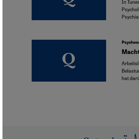
In Tune
Psychol
Psychia
Psychos
Macht
Arbeits
Belastu
hat dar