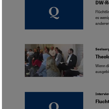
DW-Re
Flüchtl
es wenig
anderen
Seelsor
Theol
Wenn die
ausgebi
Intervi
Fluch