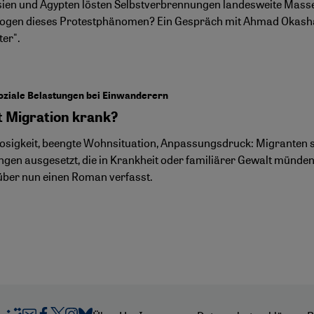
sien und Ägypten lösten Selbstverbrennungen landesweite Mas
ogen dieses Protestphänomen? Ein Gespräch mit Ahmad Okasha,
ter".
oziale Belastungen bei Einwanderern
 Migration krank?
losigkeit, beengte Wohnsituation, Anpassungsdruck: Migranten 
ngen ausgesetzt, die in Krankheit oder familiärer Gewalt münde
über nun einen Roman verfasst.