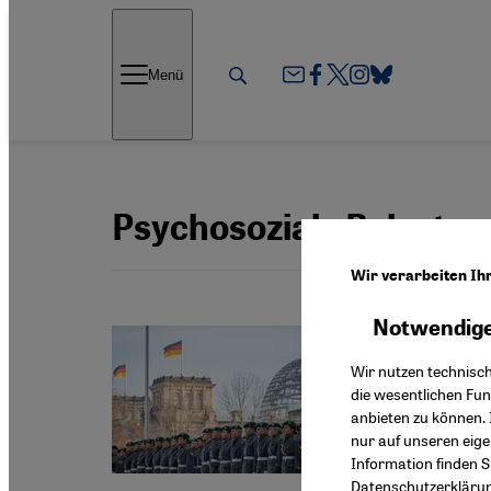
Direkt zum Inhalt springen
Menü
Psychosoziale Belastun
Wir verarbeiten Ih
Notwendige
Seelsor
Wir nutzen technisc
Erste
die wesentlichen Fu
anbieten zu können. 
Islam-V
nur auf unseren eig
Militär
Information finden S
Datenschutzerkläru