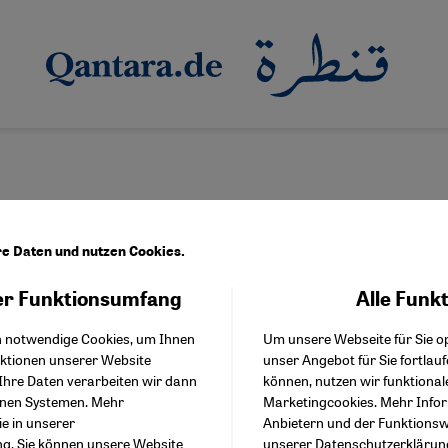
g
re Daten und nutzen Cookies.
r Funktionsumfang
Alle Funk
Facebook Embed / Facebo
Akzeptieren
Google Tag Manager
ge bei der Bundeswehr
h notwendige Cookies, um Ihnen
Um unsere Webseite für Sie op
Twitter Embed
 Militärimame für die Truppe
nktionen unserer Website
unser Angebot für Sie fortlau
Instagram Embed
Ihre Daten verarbeiten wir dann
können, nutzen wir funktional
Youtube Embed
erbände fordern es seit mehr als zwanzig Jahren: Anfang 2026 w
enen Systemen. Mehr
Marketingcookies. Mehr Info
Google Maps Embed
seelsorger für muslimische Soldatinnen und Soldaten rekrutieren
ie in unserer
Anbietern und der Funktionswe
ng
. Sie können unsere Website
unserer
Datenschutzerklärun