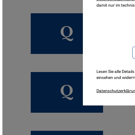
damit nur im techni
Al-Ja
Am 15. 
erschos
Lesen Sie alle Detail
einsehen und widerr
Hilfe
Datenschutzerkläru
Viele de
psycholo