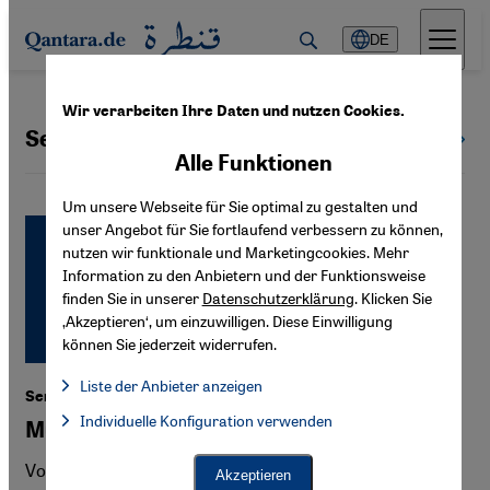
Direkt zum Inhalt springen
DE
Wir verarbeiten Ihre Daten und nutzen Cookies.
Senioren
Alle Themen
Alle Funktionen
Um unsere Webseite für Sie optimal zu gestalten und
unser Angebot für Sie fortlaufend verbessern zu können,
nutzen wir funktionale und Marketingcookies. Mehr
Information zu den Anbietern und der Funktionsweise
finden Sie in unserer
Datenschutzerklärung
. Klicken Sie
‚Akzeptieren‘, um einzuwilligen. Diese Einwilligung
können Sie jederzeit widerrufen.
Liste der Anbieter anzeigen
Senioren
Liste der Anbieter:
Individuelle Konfiguration verwenden
Facebook Embed / Facebook Connect
Multikultur im Altenheim
Facebook Embed / Facebook Connect, Google Maps Embed, Go
Google Tag Manager
Twitter Embed
Vor 40 Jahren kamen die ersten Gastarbeiter nach
Akzeptieren
Instagram Embed