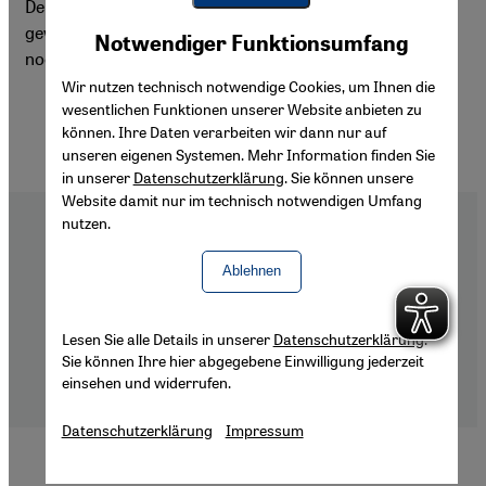
Deutschland. Mittlerweile ist die erste Generation alt
Youtube Embed
geworden. Deutsche Pflegeeinrichtungen sind darauf
Akzeptieren
Notwendiger Funktionsumfang
Google Maps Embed
noch nicht eingestellt. Es gibt aber eine Ausnahme.
Wir nutzen technisch notwendige Cookies, um Ihnen die
wesentlichen Funktionen unserer Website anbieten zu
können. Ihre Daten verarbeiten wir dann nur auf
unseren eigenen Systemen. Mehr Information finden Sie
in unserer
Datenschutzerklärung
. Sie können unsere
Website damit nur im technisch notwendigen Umfang
nutzen.
Ablehnen
Footer
Über Uns
Impressum
Lesen Sie alle Details in unserer
Datenschutzerklärung
.
Datenschutzerklärung
Sie können Ihre hier abgegebene Einwilligung jederzeit
Barrierefreiheitserklärung
einsehen und widerrufen.
Datenschutzerklärung
Impressum