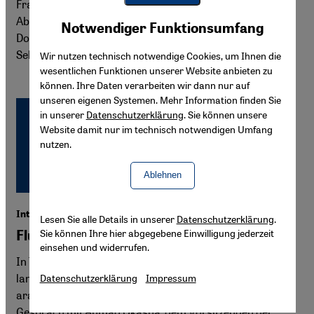
Frauen im Nordirak verbessert: Fast ein Drittel der
Youtube Embed
Abgeordneten im irakischen Teil Kurdistans sind Frauen.
Akzeptieren
Notwendiger Funktionsumfang
Google Maps Embed
Doch noch immer ist die Zahl der Ehrenmorde und der
Selbstverbrennungen hoch.
Wir nutzen technisch notwendige Cookies, um Ihnen die
wesentlichen Funktionen unserer Website anbieten zu
können. Ihre Daten verarbeiten wir dann nur auf
unseren eigenen Systemen. Mehr Information finden Sie
in unserer
Datenschutzerklärung
. Sie können unsere
Website damit nur im technisch notwendigen Umfang
nutzen.
Ablehnen
Interview mit Ahmad Okasha
Lesen Sie alle Details in unserer
Datenschutzerklärung
.
Sie können Ihre hier abgegebene Einwilligung jederzeit
Flucht vor Leid und Unterdrückung
einsehen und widerrufen.
In Tunesien und Ägypten lösten Selbstverbrennungen
landesweite Massenbewegungen aus. Wie deuten
Datenschutzerklärung
Impressum
arabische Psychologen dieses Protestphänomen? Ein
Gespräch mit Ahmad Okasha, dem Vorsitzenden der