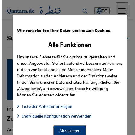
Direkt zum Inhalt springen
DE
Wir verarbeiten Ihre Daten und nutzen Cookies.
Suizid
Alle Themen
Alle Funktionen
Um unsere Webseite für Sie optimal zu gestalten und
unser Angebot für Sie fortlaufend verbessern zu können,
nutzen wir funktionale und Marketingcookies. Mehr
Information zu den Anbietern und der Funktionsweise
finden Sie in unserer
Datenschutzerklärung
. Klicken Sie
‚Akzeptieren‘, um einzuwilligen. Diese Einwilligung
können Sie jederzeit widerrufen.
Liste der Anbieter anzeigen
Frauenrechte im Nordirak
Liste der Anbieter:
Individuelle Konfiguration verwenden
Facebook Embed / Facebook Connect
Zeit zum Umdenken
Facebook Embed / Facebook Connect, Google Maps Embed, Go
Google Tag Manager
Twitter Embed
Auf den ersten Blick hat sich die politische Situation der
Akzeptieren
Instagram Embed