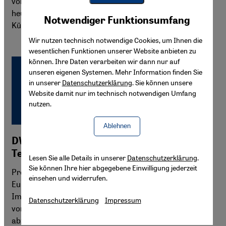
vorbei. Eine Versöhnung zwischen den Ethnien gibt es bis
Youtube Embed
heute aber nicht. Mit Graffitis will eine Gruppe von
Akzeptieren
Notwendiger Funktionsumfang
Google Maps Embed
Künstlern aus Sarajewo das ändern.
Wir nutzen technisch notwendige Cookies, um Ihnen die
wesentlichen Funktionen unserer Website anbieten zu
können. Ihre Daten verarbeiten wir dann nur auf
unseren eigenen Systemen. Mehr Information finden Sie
in unserer
Datenschutzerklärung
. Sie können unsere
Website damit nur im technisch notwendigen Umfang
nutzen.
Ablehnen
DW-Reportage: Imame reisen zu Orten des
Terrors
Lesen Sie alle Details in unserer
Datenschutzerklärung
.
Sie können Ihre hier abgegebene Einwilligung jederzeit
Prominente Imame aus Frankreich reisen derzeit durch
einsehen und widerrufen.
Europa und beten für die Opfer von Terroranschlägen.
Immer wieder wird der muslimischen Gemeinde
Datenschutzerklärung
Impressum
vorgeworfen, sich nicht klar genug von Terroristen
abzugrenzen, die im Namen des Islam Attentate verüben.