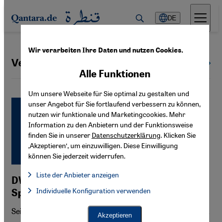
Direkt zum Inhalt springen
DE
Wir verarbeiten Ihre Daten und nutzen Cookies.
Versöhnung
Alle Themen
Alle Funktionen
Um unsere Webseite für Sie optimal zu gestalten und
unser Angebot für Sie fortlaufend verbessern zu können,
nutzen wir funktionale und Marketingcookies. Mehr
Information zu den Anbietern und der Funktionsweise
finden Sie in unserer
Datenschutzerklärung
. Klicken Sie
‚Akzeptieren‘, um einzuwilligen. Diese Einwilligung
können Sie jederzeit widerrufen.
Liste der Anbieter anzeigen
DW-Reportage: Bosnien - Graffiti gegen
Liste der Anbieter:
Individuelle Konfiguration verwenden
Facebook Embed / Facebook Connect
Spaltung | Fokus Europa
Facebook Embed / Facebook Connect, Google Maps Embed, Go
Google Tag Manager
Seit über 20 Jahren ist der Krieg in Bosnien-Herzegowina
Twitter Embed
Akzeptieren
Instagram Embed