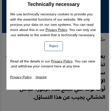
Technically necessary
Accept
Google Maps Embed
We use technically necessary cookies to provide you
with the essential functions of our website. We only
process your data on our own systems. You can read
more about this in our
Privacy Policy
. You can only use
our website to the extent that is technically necessary.
حلية لايبل اوف لوف
Reject
يعبر البعض عن عقائدهم من خلال حلي معينة
Read all the details in our
Privacy Policy
. You can view
تشير إلى رموز دينية، اكتسبت أيضاً بعداً
and withdraw your consent here at any time.
سياسياً مثل الصليب ونجمة داوود، أو الهلال
Privacy Policy
Imprint
الإسلامي. لكن أي رسالة تحملها حلي ليبل
أوف لوف التي تجمع هذه الرموز؟ عباس
الخشالي يجيب عن هذا التساؤل.