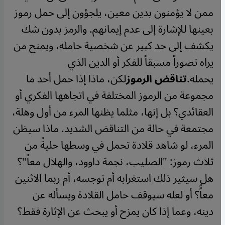
ممن لا يؤمنون بدين معين، يلجؤون إلى حمل رموز
بعينها للإشارة إلى عدم إيمانهم. والرمز بدون شك
يكشف إلى حد كبير عن شخصية حامله، ويمنح من
يراه تصوراً مسبقاً للفكر أو الدين الذي
يحمله.
تناقض الرموز
​​لكن، ماذا إذا حمل أحد ما
مجموعة من الرموز المختلفة في اتجاهها الفكري أو
العقائدي؟ بل إنها، مثلما يظنها المرء من أول وهلة،
مجتمعة في حالة من التناقض الشديد. ماذا سيظن
المرء، لو شاهد قلادة تحمل في وسطها حليةً من
ثلاث رموز: "الصليب، نجمة داوود، والهلال معاً"؟
هل سيثير ذلك استغرابه أم توجسه، أم ربما الاثنين
معاًً؟ أو لعله سيوقف حامل القلادة ويسأله عن
دينه، وعما إذا كان يمزح أو يبحث عن الإثارة فقط؟