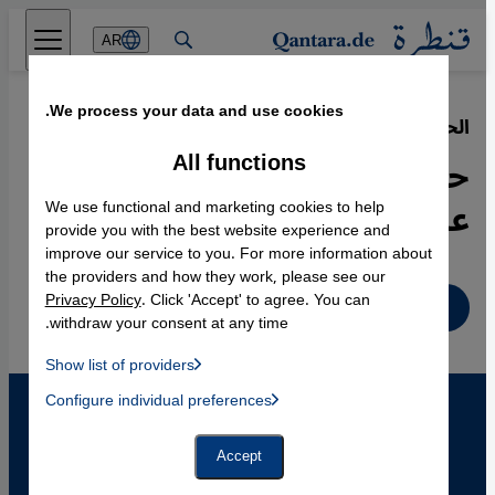
Direkt zum Inhalt springen
AR
We process your data and use cookies.
الحلي والأديان
·
15.10.2011
All functions
حلي الأديان الثلاثة- رمز لتفاهم
عالمي أوسع
We use functional and marketing cookies to help
provide you with the best website experience and
improve our service to you. For more information about
the providers and how they work, please see our
Privacy Policy
. Click 'Accept' to agree. You can
عربي
withdraw your consent at any time.
Show list of providers
List of providers:
Configure individual preferences
Facebook Embed / Facebook Connect
 Manager, Instagram Embed, Twitter Embed, Youtube Embed
Google Tag Manager
Twitter Embed
Accept
Instagram Embed
Youtube Embed