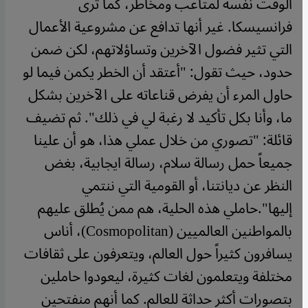
الوقت نفسه لمتاعب ومخاطر، كما ترى
فرانسيسكا. غير أنها تدافع عن مشروعية الأعمال
التي تثير فضول الآخرين وتساؤلاتهم، لكن ضمن
حدود، حيث تقول: "أعتقد أن الخطر يكمن فيما لو
حاول المرء أن يفرض قناعاته على الآخرين بشكل
ما، وأنا بكل تأكيد لا رغبة لي في ذلك". ثم تضيف
قائلة: "تصوري من خلال عملي هذا، هو أن علينا
جميعاً حمل رسالة سلام، رسالة ايجابية، بغض
النظر عن ديانتنا، أو القومية التي ننتمي
إليها".حاملي هذه الحلية، هم ممن يُطلق عليهم
بالمواطنين العالميين (Cosmopolitan)، أناس
يسافرون كثيراً حول العالم، ويتعرفون على ثقافات
مختلفة ويتعلمون لغات كثيرة، ليعودوا حاملين
بتصورات أكثر حداثة للعالم. كما أنهم منفتحين