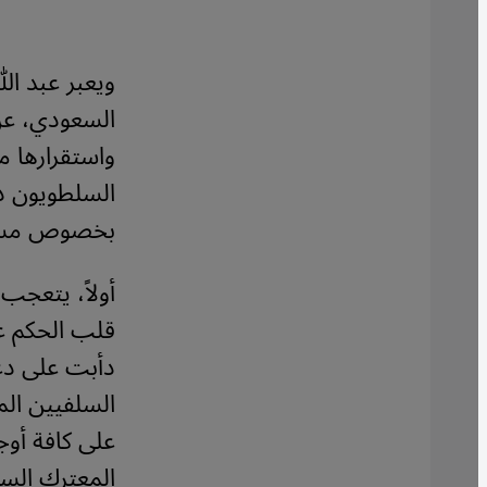
ويعبر عبد ال
السعودي، عن 
واستقرارها م
السلطويون دف
بخصوص مستق
أولاً، يتعجب
قلب الحكم عل
دأبت على دع
السلفيين الم
على كافة أوج
المعترك الس