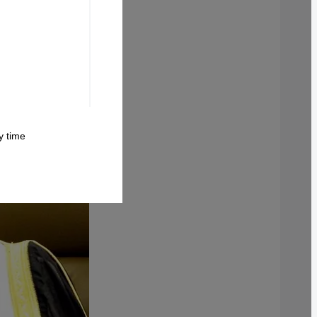
 time.