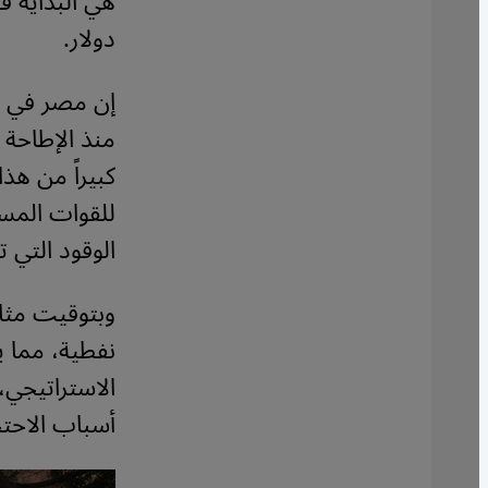
هي البداية ف
دولار.
إن مصر في حا
كبيراً من ه
للقوات المس
الوقود التي ت
وبتوقيت مثال
نفطية، مما ي
الاستراتيجي،
أسباب الاحت