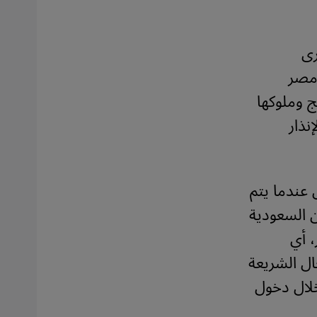
رى
 مصر
ج وملوكها
نذار
 عندما يتم
ن السعودية
 أي
ال الشريعة
خلال دخول