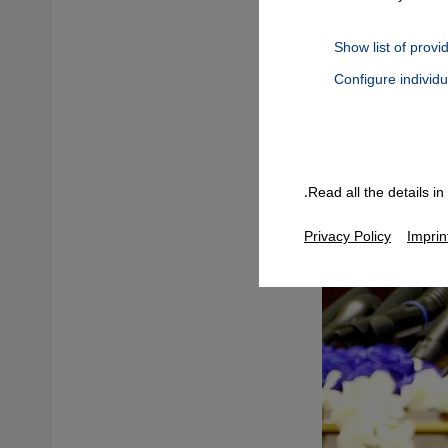
Show list of provi
Configure individ
Connect, Google Maps Embed, Google Tag Manager, Instagram Embed
Read all the details i
Privacy Policy
Imprin