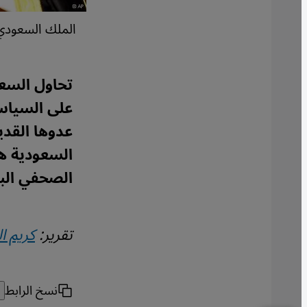
الملك السعودي 
تحاول السعو
على السياس
عدوها القدي
السعودية هو
الصحفي البا
تقرير:
كريم ا
نسخ الرابط