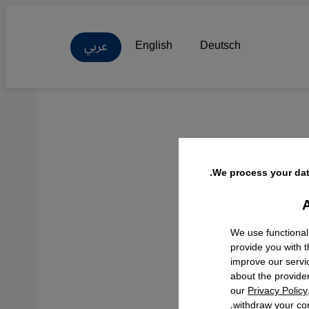
عربي
English
Deutsch
We process your dat
ات
A
Facebo
We use functional
provide you with 
improve our servi
about the provide
our
Privacy Policy
withdraw your con