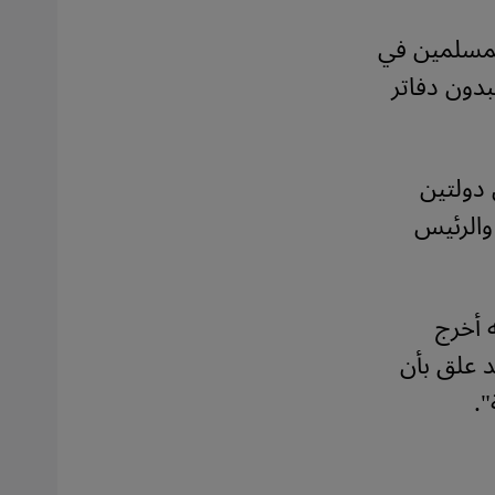
لمسلمين في
دون دفاتر
 دولتين
والرئيس
 أخرج
د علق بأن
.