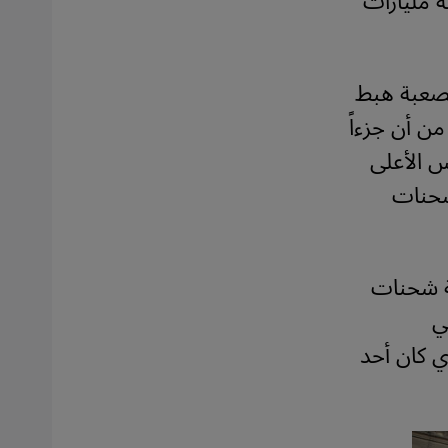
ة مليارات
لصعبة هبط
 مليار، على الرغم من أن جزءاً
س الأعلى
شحنات
ئة شحنات
ي
ي كان أحد