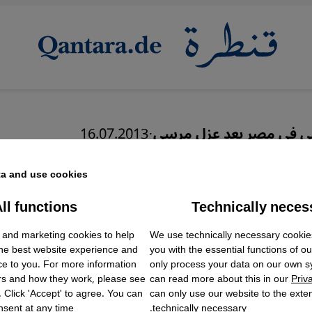
يجي في مصر بعد عزل مرسي
·
16.07.2013
 دفاتر الشيكات
a and use cookies.
ية...تقويض للديمقراطي
ll functions
Technically neces
ok Embed / Facebook Connect
Accept
Google Tag Manager
 الناشئة
 and marketing cookies to help
We use technically necessary cookie
Twitter Embed
the best website experience and
you with the essential functions of o
Instagram Embed
ce to you. For more information
only process your data on our own 
Youtube Embed
rs and how they work, please see
can read more about this in our
Priv
Google Maps Embed
. Click 'Accept' to agree. You can
can only use our website to the extent
عربي
sent at any time.
technically necessary.
English