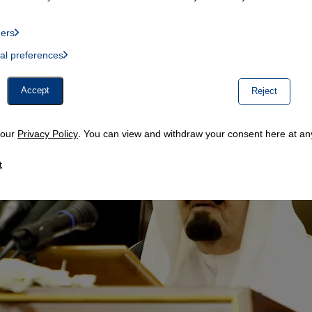
ders
List of providers:
ual preferences
, Twitter Embed, Youtube Embed
Accept
Reject
n our
Privacy Policy
. You can view and withdraw your consent here at any
t