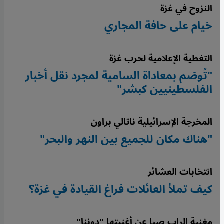
النزوح في غزة
خيام على حافة المجاري
التغطية الإعلامية لحرب غزة
"تُوصَم بمعاداة السامية لمجرد نقل أخبار
الفلسطينيين كبشر"
المخرجة الإسرائيلية ناتالي براون
"هناك مكان للجميع بين النهر والبحر"
انتخابات العشائر
كيف تملأ العائلات فراغ القيادة في غزة؟
مغنية الراب صِبا عن أغنيتها "دوننا"