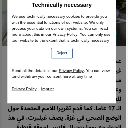
Technically necessary
Accept
Google Maps Embed
We use technically necessary cookies to provide you
with the essential functions of our website. We only
process your data on our own systems. You can read
more about this in our
Privacy Policy
. You can only use
our website to the extent that is technically necessary.
Reject
عمل الطبيب النرويجي البروفيسور مادز
غيلبرت، من جامعة ترومسو، متطوعا في
Read all the details in our
Privacy Policy
. You can view
and withdraw your consent here at any time.
مستشفى الشفاء بغزة خلال حرب غزة الثالثة
وعايش أحوالها لحظة بلحظة. تطوع غيلبرت
Privacy Policy
Imprint
للعمل في غزة بين الحين والآخر لفترة تجاوزت
الـ 17 عاما. كما قدم تقريرا للأمم المتحدة حول
الوضع الصحي في غزة. يصف غيلبرت، في هذ
الحوار مع روما ربجبال فايس لموقع قنطرة،