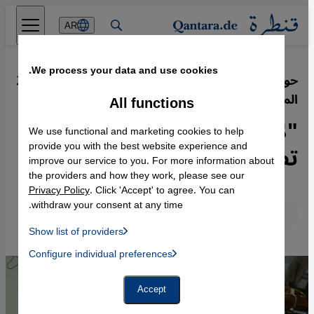
Direkt zum Inhalt springen
AR
We process your data and use cookies.
حوار مع الطبيب النرويجي مادز غيلبرت
·
28.07.2014
المتطوع في غزة
All functions
"لا أحد آمن في غزة...الحرب
We use functional and marketing cookies to help
تطول الجميع وكل شيء"
provide you with the best website experience and
improve our service to you. For more information about
the providers and how they work, please see our
Privacy Policy
. Click 'Accept' to agree. You can
withdraw your consent at any time.
عربي
English
Deutsch
Show list of providers
List of providers:
Configure individual preferences
Facebook Embed / Facebook Connect
 Manager, Instagram Embed, Twitter Embed, Youtube Embed
Google Tag Manager
Twitter Embed
Accept
Instagram Embed
Youtube Embed