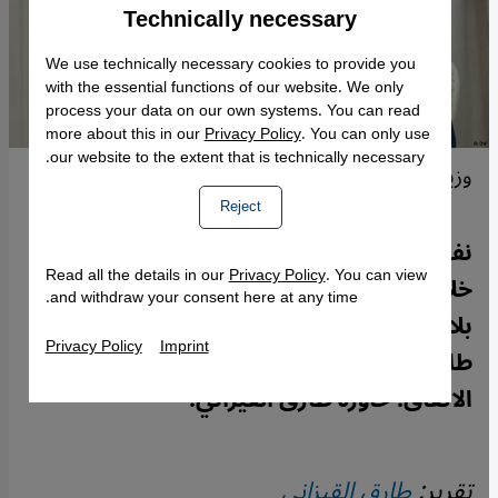
Technically necessary
Accept
Google Maps Embed
We use technically necessary cookies to provide you
with the essential functions of our website. We only
process your data on our own systems. You can read
more about this in our
Privacy Policy
. You can only use
our website to the extent that is technically necessary.
وزير الداخلية التونسي كمال الفقي
Reject
نفى وزير الداخلية التونسي كمال الفقي وجود
Read all the details in our
Privacy Policy
. You can view
خلاف مع الاتحاد الأوروبي بشأن اتفاق منح
and withdraw your consent here at any time.
بلاده مساعدات مقابل التصدي للهجرة، لكنه
Privacy Policy
Imprint
طالب هذا التكتل الأوروبي بتسريع تنفيذ
الاتفاق. حاوره طارق القيزاني.
تقرير:
طارق القيزاني