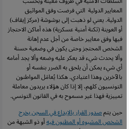
السلطات الأمنية في ظروف معينة وبحسب
المعايير الدولية التي فرضت وفق المواثيق
الدولية. يعني لو ذهبت إلى بوشوشة (مركز إيقاف)
أو العوينة (ثكنة أمنية عسكرية) هذه أماكن الاحتجاز
فيها وفق معايير خاصة من أجل عدم إهانة
الشخص المحتجز وحتى يكون في وضعية حسنة
وألا يحدث شيء قد يعكر عليه وضعه وألا يجد أمامه
أي شيء يمكن أن يلحق به الضرر بنفسه أو
بالآخرين وهذا اعتيادي. هكذا يُعامَل المواطنون
التونسيون كلهم، إلا إذا كان هؤلاء يريدون معاملة
تمييزية فهذا غير مسموح به في القانون التونسي.
حين يتم
صدور القرار بالإيداع في السجن يخرج
الشخص المشبوه أو المظنون فيه
أو ذو الشبهة من