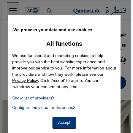
Direkt zum Inhalt springen
AR
We process your data and use cookies.
حوار مع وزير داخلية تونس
·
06.10.2023
All functions
"على الأوروبيين تسريع الوفاء
بتعهداتهم نحو تونس"
We use functional and marketing cookies to help
provide you with the best website experience and
improve our service to you. For more information about
the providers and how they work, please see our
Privacy Policy
. Click 'Accept' to agree. You can
عربي
withdraw your consent at any time.
Show list of providers
List of providers:
Configure individual preferences
Facebook Embed / Facebook Connect
 Manager, Instagram Embed, Twitter Embed, Youtube Embed
Google Tag Manager
Twitter Embed
Accept
Instagram Embed
Youtube Embed