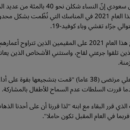
وقال مسؤول سعودي إنّ النساء شكلن نحو 40 بالمئة م
المشاركين هذا العام 2021 في المناسك التي نُظّمت بشكل م
والي جرّاء تفشي وباء كوفيد-19.
 والذين تلقوا جرعتي لقاح، واستثني الأشخاص الذين يعا
منة.
وقال زوجها علي مرتضى (38 عاما) "قمت بتشجيعها بقوة على 
ما قررت السلطات عدم السماح للأطفال بالمشاركة.
ذي قرر البقاء مع ابنه "لذا قررنا أن على أحدنا الذها
بما في العام المقبل تكون حاملا".