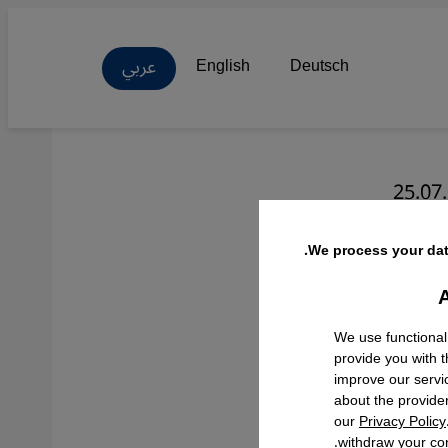
عربي
English
Deutsch
25.07
لم
We process your dat
A
Facebo
We use functional
provide you with 
improve our servi
about the provide
our
Privacy Policy
withdraw your con