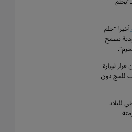
ـ"بحلم
أخيرا "حلم
ودية يسمح
حرم".
 قرار لوزارة
اب للحج دون
ي للبلاد
متة