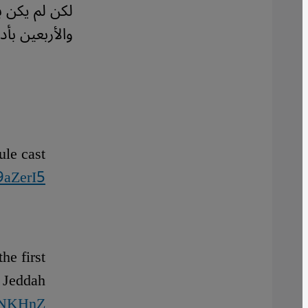
لكن لم يكن 
والأربعين بأد
ule cast
Y9aZerI5
he first
n Jeddah
eNNKHnZ