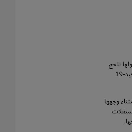
ولها للحج
ضمن 60 ألف حاج من المقيمين في السعودية الملقحين ضد كوفيد-19
ناء وجهها
مستقلات
ا.