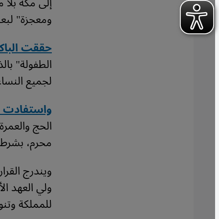
إلى مكة بلا 
ومعجزة" لبع
حققت الباكستانية
الطفولة" با
لجميع النساء
واستفادت بشرى شاه عل
الحج والعمرة
محرم، بشرط 
ويندرج القرا
ولي العهد ال
للمملكة وتنو