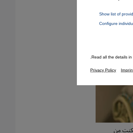
Show list of provi
Configure individ
Connect, Google Maps Embed, Google Tag Manager, Instagram Embed
Read all the details i
Privacy Policy
Imprin
نة جدة، تمكنت من