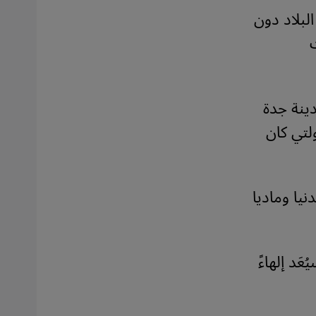
خارج البلاد دون
ينة جدة
لتي كان
يا وماديا
َد إلهاءً