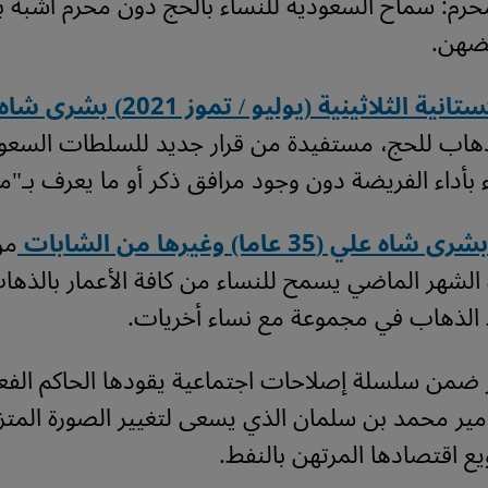
محرم: سماح السعودية للنساء بالحج دون محرم أشبه ب
ضهن.
 الثلاثينية (يوليو / تموز 2021) بشرى شاه
لذهاب للحج، مستفيدة من قرار جديد للسلطات السع
 بأداء الفريضة دون وجود مرافق ذكر أو ما يعرف بـ"م
ي (35 عاما) وغيرها من الشابات
من
 الشهر الماضي يسمح للنساء من كافة الأعمار بالذه
الذهاب في مجموعة مع نساء أخريات.
ر ضمن سلسلة إصلاحات اجتماعية يقودها الحاكم الفعل
أمير محمد بن سلمان الذي يسعى لتغيير الصورة المتز
يع اقتصادها المرتهن بالنفط.