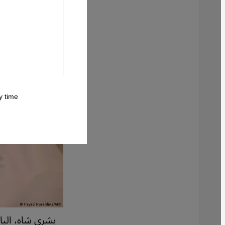
 time.