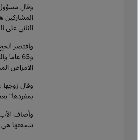
الثاني على الت
و65 عاما
الأمراض المز
بمفردها" بعد
وأضاف الأب ال
شجعتها هي فر