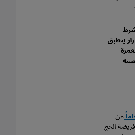
شرط
ار ينطبق
عمرة
سبة
من
فريضة الحج