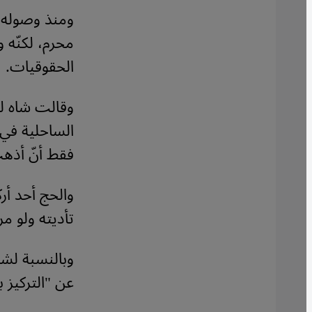
محرم، لكنّه 
الحقوقيات.
وقالت شاه ل
الساحلية في 
فقط أنّ أذه
والحج أحد أر
تأديته ولو مر
وبالنسبة لشا
عن "التركيز 