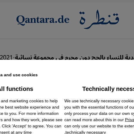
ية للنساء بالحج دون محرم في مجموعة نسائية
·
.2021
رأة في مكة بلا محرم - "ح
a and use cookies.
قيقة"
ll functions
Technically neces
ok Embed / Facebook Connect
Accept
Google Tag Manager
 and marketing cookies to help
We use technically necessary cookie
Twitter Embed
the best website experience and
you with the essential functions of o
Instagram Embed
ce to you. For more information
only process your data on our own 
Youtube Embed
rs and how they work, please see
can read more about this in our
Priv
Google Maps Embed
. Click 'Accept' to agree. You can
can only use our website to the extent
sent at any time.
technically necessary.