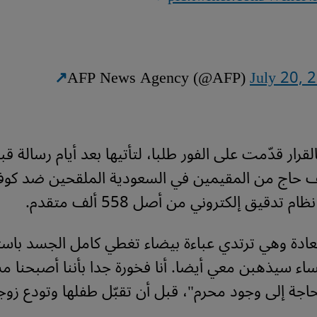
July 20, 
لقرار قدّمت على الفور طلبا، لتأتيها بعد أيام رسالة قب
 تدقيق إلكتروني من أصل 558 ألف متقدم.
دة وهي ترتدي عباءة بيضاء تغطي كامل الجسد باستث
ساء سيذهبن معي أيضا. أنا فخورة جدا بأننا أصبحنا 
حاجة إلى وجود محرم"، قبل أن تقبّل طفلها وتودع زوجه