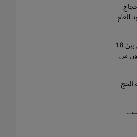
ن عديد الحجاج
حدود للعام
واقتصر الحج هذا العام 2021 على المقيمين الذين تتراوح أعمارهم بين 18
نون من
أداء الحج
ب...