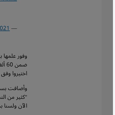
2021
— AFP News Agency (@AFP)
وفور علمها با
اختيروا وفق نظام
وأضافت بسعا
"كثير من الن
الآن ولسنا ب