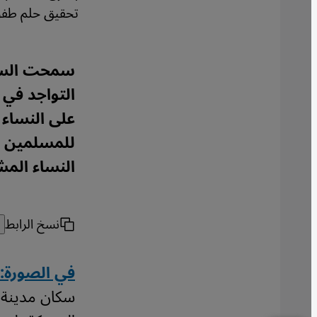
تحقيق حلم طفول
سمحت السعو
التواجد في 
على النساء 
للمسلمين من
النساء المشاركات في حج
نسخ الرابط
في الصورة: بش
سكان مدينة 