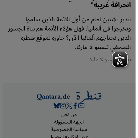
انحرافة غريبة"
إندير تشِتين إمام من أول الأئمة الذين تعلموا
وتخرجوا في ألمانيا. فهل هؤلاء الأئمة هم بناة الجسور
الذين تحتاجهم ألمانيا الآن؟ حاوره لموقع قنطرة
الصحفي تيسيو لا ماركا.
تقرير: تيسيو لا ماركا
Footer
من نحن
الجهة المسؤولة
سياسة الخصوصية
إعلان إمكانية الوصول