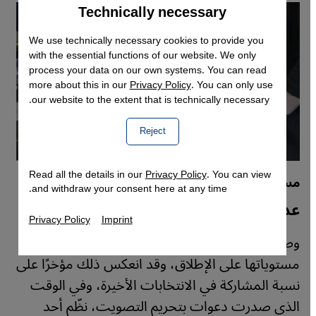
Technically necessary
Accept
Google Maps Embed
We use technically necessary cookies to provide you
with the essential functions of our website. We only
process your data on our own systems. You can read
more about this in our
Privacy Policy
. You can only use
our website to the extent that is technically necessary.
Reject
Read all the details in our
Privacy Policy
. You can view
مسلمو ألمانيا والانتخابات
and withdraw your consent here at any time.
عدم يقين وسط ثقة مفقودة
Privacy Policy
Imprint
وصلت ثقة المسلمين الألمان في السياسة إلى أدنى
مستوياتها على الإطلاق، وقد انعكس ذلك مؤخرًا على
نسبة المشاركة في الانتخابات الأخيرة، وفي الوقت
الذي صدرت دعوات بتحريم التصويت، نظّم أحد