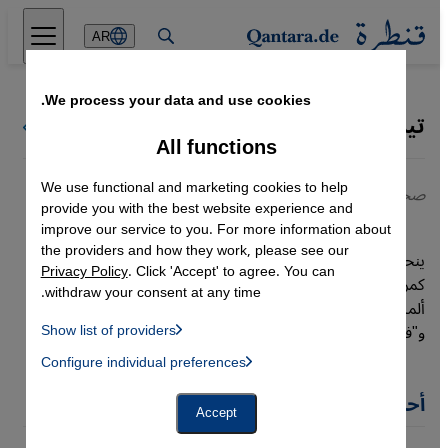
Direkt zum Inhalt springen
AR
We process your data and use cookies.
تيسيو لا ماركا
كل كتاب قنطرة
All functions
We use functional and marketing cookies to help
صحافي
provide you with the best website experience and
improve our service to you. For more information about
the providers and how they work, please see our
ينحدر تيسيو لا ماركا من جنوب تيرول الإيطالية، ويكتب بانتظام
Privacy Policy
. Click 'Accept' to agree. You can
كمراسل مستقل من إيطاليا وإيران وعن حياة المسلمين في
withdraw your consent at any time.
ألمانيا. يكتب لصحيفة ”نويه تسوريشر تسايت" و"دي تسايت"
و"فلوتر" و”تاتس".
Show list of providers
List of providers:
Configure individual preferences
Facebook Embed / Facebook Connect
 Manager, Instagram Embed, Twitter Embed, Youtube Embed
Google Tag Manager
أحدث مقالات تيسيو لا ماركا
Twitter Embed
Accept
Instagram Embed
Youtube Embed