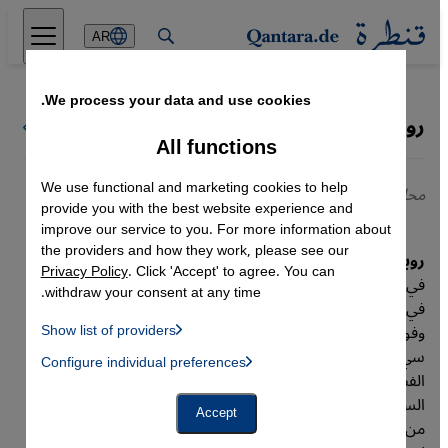
Direkt zum Inhalt springen
AR
We process your data and use cookies.
روبن ياسين قصاب
كل كتاب قنطرة
All functions
We use functional and marketing cookies to help
محلل سياسي وصحافي
provide you with the best website experience and
improve our service to you. For more information about
the providers and how they work, please see our
روبن ياسين قصاب
كاتب وصحافي بريطاني سوري بارز مقيم
Privacy Policy
. Click 'Accept' to agree. You can
في إسكتلندا. يُعدّ صوتًا مؤثرًا في تغطية الثورة السورية والحرب
withdraw your consent at any time.
في سوريا، ويكتب في صحف ومجلات مرموقة مثل الغارديان،
وفورين بوليسي، ونيوزويك، ويظهر بانتظام على قنوات بي بي
Show list of providers
List of providers:
سي، والقناة الرابعة، والجزيرة. وهو محرر مجلة "كريتيكال مسلم"
Configure individual preferences
Facebook Embed / Facebook Connect
 Manager, Instagram Embed, Twitter Embed, Youtube Embed
الفصلية، وشارك ليلى الشامي في تأليف كتاب "بلد محترق:
Google Tag Manager
السوريون في ثورة وحرب" (المرشح لجائزة فوليو) ورواية "الطريق
Twitter Embed
Accept
Instagram Embed
من دمشق". يشغل ياسين قصاب حاليًا منصب المحرر الإنجليزي
Youtube Embed