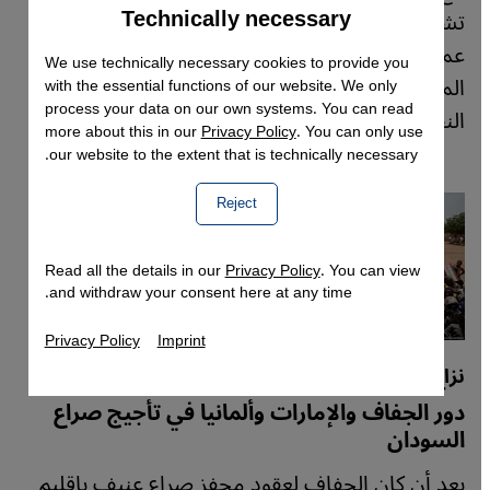
Technically necessary
Accept
تشاد هربا من الحرب المستعرة في بلادهم، يكافح
Google Maps Embed
عمال الإغاثة لتلبية احتياجاتهم وسط اكتظاظ
We use technically necessary cookies to provide you
المخيمات ونقص التمويل وانتشار الصدمات
with the essential functions of our website. We only
process your data on our own systems. You can read
النفسية.
more about this in our
Privacy Policy
. You can only use
our website to the extent that is technically necessary.
Reject
Read all the details in our
Privacy Policy
. You can view
and withdraw your consent here at any time.
Privacy Policy
Imprint
نزاع عسكر السودان
دور الجفاف والإمارات وألمانيا في تأجيج صراع
السودان
بعد أن كان الجفاف لعقود محفز صراع عنيف بإقليم