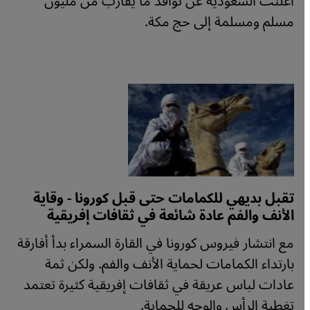
أعلنت السعودية عن توافد ما يقارب من مليون
مسلم ومسلمة إلى حج مكة.
تقبل بديهي للكمامات حتى قبل كورونا - وقاية
الأنف والفم عادة شائعة في ثقافات إفريقية
مع انتشار فيروس كورونا في القارة السمراء بدأ أفارقة
بارتداء الكمامات لحماية الأنف والفم. ولكن ثمة
عادات لباس عريقة في ثقافات إفريقية كثيرة تعتمد
تغطية الرأس والوجه للحماية.