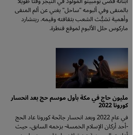
أبنائه قضى بومبينو المولود في النيجر وقتاً طويلاً
بالمنفى وفي ألبومه "ساحل" يغني عن ألم المنفى
وأهمية تشبُّث الشعب بثقافته وقيمه. ريتشارد
ماركوس حلل الألبوم لموقع قنطرة.
مليون حاج في مكة بأول موسم حج بعد انحسار
كورونا 2022
في عام 2022 وبعد انحسار جائحة كورونا عاد الحج
-أحد أركان الإسلام الخمسة- بزخمه السابق، حيث