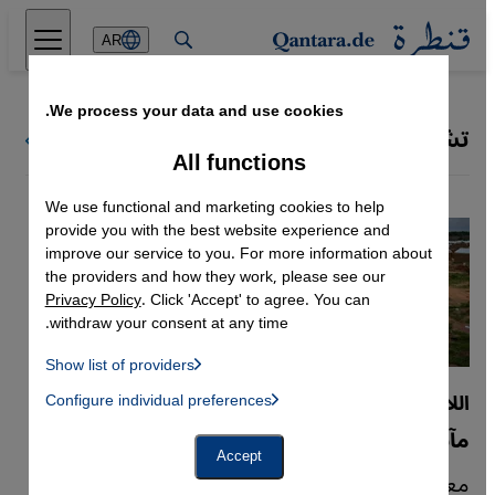
Direkt zum Inhalt springen
AR
We process your data and use cookies.
تشاد
كل البلدان
All functions
We use functional and marketing cookies to help
provide you with the best website experience and
improve our service to you. For more information about
the providers and how they work, please see our
Privacy Policy
. Click 'Accept' to agree. You can
withdraw your consent at any time.
Show list of providers
List of providers:
اللاجئون السودانيون في تشاد
Configure individual preferences
Facebook Embed / Facebook Connect
 Manager, Instagram Embed, Twitter Embed, Youtube Embed
Google Tag Manager
مآسٍ إنسانية وسط مستقبل غامض
Twitter Embed
Accept
Instagram Embed
مع عبور أكثر من نصف مليون سوداني الحدود إلى
Youtube Embed