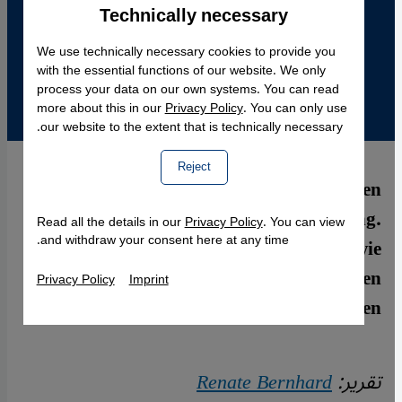
Technically necessary
Accept
Google Maps Embed
We use technically necessary cookies to provide you
with the essential functions of our website. We only
process your data on our own systems. You can read
more about this in our
Privacy Policy
. You can only use
our website to the extent that is technically necessary.
Reject
Die genitale Verstümmelung von Mädchen
gilt weltweit als schwere Körperverletzung.
Read all the details in our
Privacy Policy
. You can view
and withdraw your consent here at any time.
Trotzdem wird sie selbst in Ländern wie
Deutschland praktiziert, wo 30.000 Frauen
Privacy Policy
Imprint
betroffen sein sollen.
تقرير:
Renate Bernhard