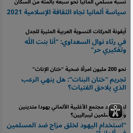
نسبة مسلمي ألمانيا نحو سبعة بالمئة من السكان
سياسة ألمانيا تجاه الثقافة الإسلامية 2021
أيقونة الحركات النسوية العربية المثيرة للجدل
في رثاء نوال السعداوي: "أنا بنت الله
وتفكيري حر"
نحو 200 مليون امرأة ضحية "ختان الإناث"
تجريم "ختان البنات": هل ينهي الرعب
الذي يلاحق الفتيات؟
لماذا يريد مجتمع الأغلبية الألماني يهودا متدينين
ولكن مسلمين ليبراليين؟
"استخدام اليهود لخلق مزاج ضد المسلمين