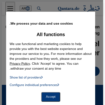
Direkt zum Inhalt springen
AR
We process your data and use cookies.
07.03.2008
·
Kampagne gegen
Genitalverstümmelung
All functions
Perspektivenwandel
We use functional and marketing cookies to help
zugunsten der Opfer
provide you with the best website experience and
improve our service to you. For more information about
the providers and how they work, please see our
Privacy Policy
. Click 'Accept' to agree. You can
withdraw your consent at any time.
Deutsch
Show list of providers
List of providers:
Configure individual preferences
Facebook Embed / Facebook Connect
 Manager, Instagram Embed, Twitter Embed, Youtube Embed
Google Tag Manager
Twitter Embed
Accept
Instagram Embed
Youtube Embed