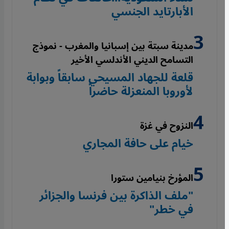
الأبارتايد الجنسي
مدينة سبتة بين إسبانيا والمغرب - نموذج
التسامح الديني الأندلسي الأخير
قلعة للجهاد المسيحي سابقاً وبوابة
لأوروبا المنعزلة حاضراً
النزوح في غزة
خيام على حافة المجاري
المؤرخ بنيامين ستورا
"ملف الذاكرة بين فرنسا والجزائر
في خطر"