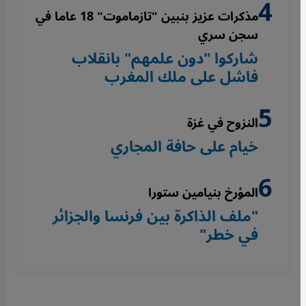
مذكرات عزيز بنبين "تازماموت" 18 عاما في
سجن سري
شاركوا "دون علمهم" بانقلاب
فاشل على ملك المغرب
النزوح في غزة
خيام على حافة المجاري
المؤرخ بنيامين ستورا
"ملف الذاكرة بين فرنسا والجزائر
في خطر"