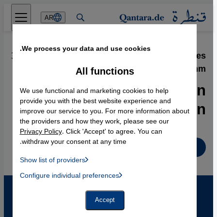
Direkt zum Inhalt springen
AR
We process your data and use cookies.
30.12.2005
·
Konflikt um iranisches
Atomprogramm
All functions
Konfrontationskurs gegen
We use functional and marketing cookies to help
den Westen
provide you with the best website experience and
improve our service to you. For more information about
the providers and how they work, please see our
Privacy Policy
. Click 'Accept' to agree. You can
withdraw your consent at any time.
Deutsch
Show list of providers
List of providers:
Configure individual preferences
Facebook Embed / Facebook Connect
 Manager, Instagram Embed, Twitter Embed, Youtube Embed
Google Tag Manager
Twitter Embed
Accept
Instagram Embed
Youtube Embed