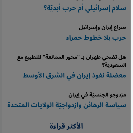
سلام إسرائيلي أم حرب أبديّة؟
صراع إيران وإسرائيل
حرب بلا خطوط حمراء
هل تضحي طهران بـ "محور الممانعة" للتطبيع مع
السعودية؟
معضلة نفوذ إيران في الشرق الأوسط
مزدوجو الجنسيّة في إيران
سياسة الرهائن وازدواجيّة الولايات المتحدة
الأكثر قراءة