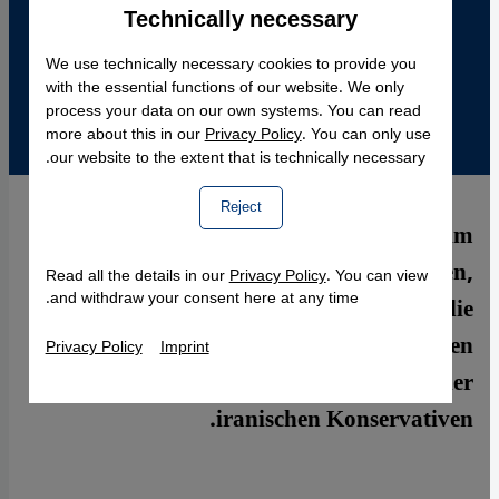
Technically necessary
Accept
Google Maps Embed
We use technically necessary cookies to provide you
with the essential functions of our website. We only
process your data on our own systems. You can read
more about this in our
Privacy Policy
. You can only use
our website to the extent that is technically necessary.
Reject
Mit seiner Kompromisslosigkeit im
Atomstreit und seinen populistischen,
Read all the details in our
Privacy Policy
. You can view
and withdraw your consent here at any time.
radikalislamischen Ausfällen wächst die
Kritik an der Außenpolitik des iranischen
Privacy Policy
Imprint
Präsidenten – auch in den Reihen der
iranischen Konservativen.