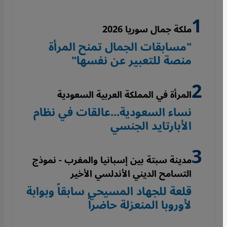
ملكة جمال سوريا 2026
"مسابقات الجمال تمنح المرأة
منصة للتعبير عن نفسها"
المرأة في المملكة العربية السعودية
نساء السعودية...عالقات في نظام
الأبارتايد الجنسي
مدينة سبتة بين إسبانيا والمغرب - نموذج
التسامح الديني الأندلسي الأخير
قلعة للجهاد المسيحي سابقاً وبوابة
لأوروبا المنعزلة حاضراً