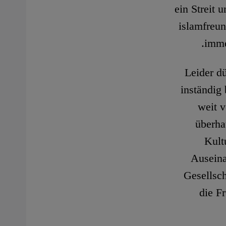
ein Streit 
islamfreun
imme
Leider d
inständig 
weit v
überha
Kult
Auseina
Gesellsc
die F