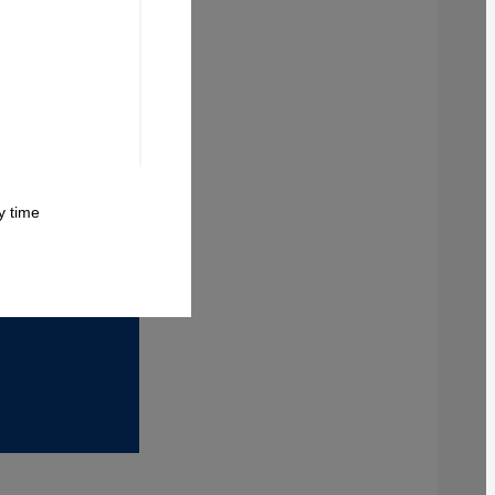
 time.