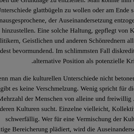
ben die Grundlage zu entziehen. Man könnte ihm u
Unterschiede glattbügeln zu wollen oder am Ende s
nausgesprochene, der Auseinandersetzung entzoge
e hinzustellen. Eine solche Haltung, gepflegt von 
litikern, Geistlichen und anderen Schönrednern alle
dest bevormundend. Im schlimmsten Fall diskrediti
alternative Position als potenzielle Kri
enn man die kulturellen Unterschiede nicht betone
gibt es keine Verschmelzung. Wenig spricht für 
Mehrzahl der Menschen von alleine und freiwilli
deren Kulturen sucht. Einzelne vielleicht, Kollekt
schwerfällig. Wer für eine Vermischung der Kultu
tige Bereicherung plädiert, wird die Auseinanders