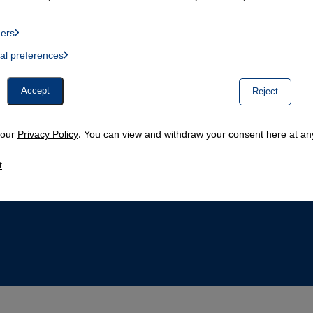
ders
List of providers:
ual preferences
, Twitter Embed, Youtube Embed
Accept
Reject
n our
Privacy Policy
. You can view and withdraw your consent here at any
t