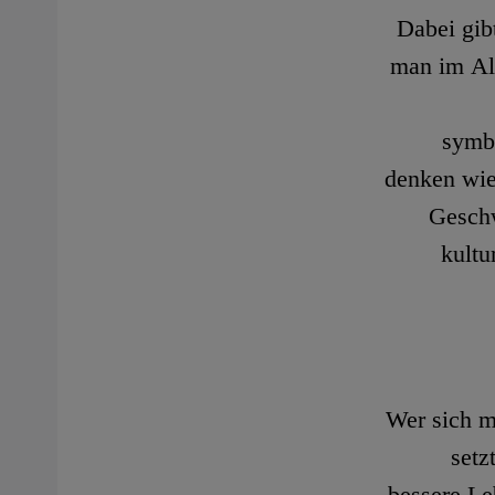
Dabei gib
man im All
symb
denken wie
Geschw
kultu
Wer sich m
setz