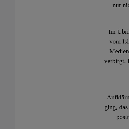
nur ni
Im Übri
vom Is
Medien 
verbirgt.
Aufkläru
ging, das
post