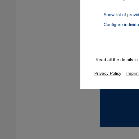
Show list of provi
Configure individ
Connect, Google Maps Embed, Google Tag Manager, Instagram Embed
Read all the details i
Privacy Policy
Imprin