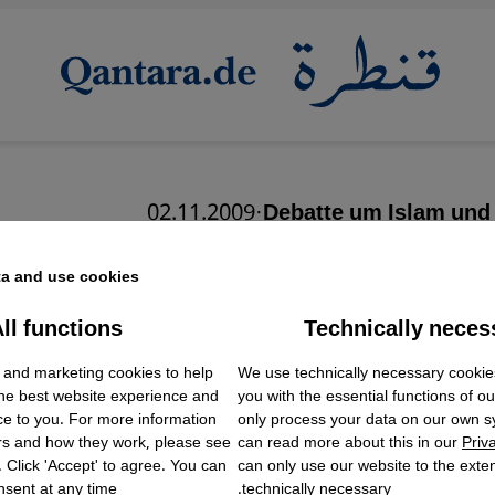
02.11.2009
·
Debatte um Islam und
Für eine Streitkultu
a and use cookies.
Selbstgefäll
ll functions
Technically neces
ok Embed / Facebook Connect
Accept
Google Tag Manager
 and marketing cookies to help
We use technically necessary cookie
Twitter Embed
the best website experience and
you with the essential functions of o
Instagram Embed
ce to you. For more information
only process your data on our own 
Youtube Embed
rs and how they work, please see
can read more about this in our
Priv
Google Maps Embed
. Click 'Accept' to agree. You can
can only use our website to the extent
sent at any time.
technically necessary.