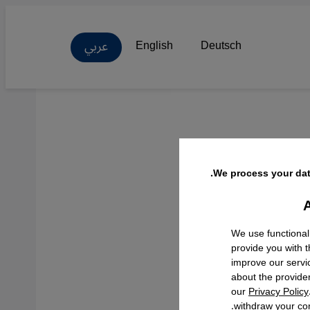
عربي
English
Deutsch
We process your dat
A
Facebo
We use functional
provide you with 
improve our servi
about the provide
our
Privacy Policy
withdraw your con