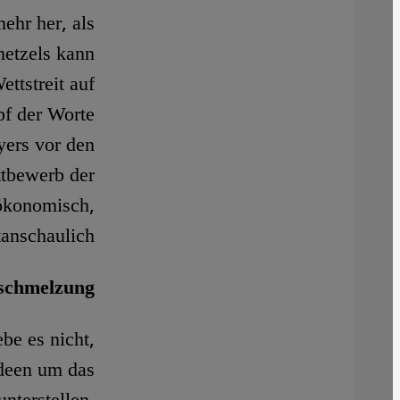
ehr her, als
metzels kann
ttstreit auf
f der Worte
yers vor den
ttbewerb der
 ökonomisch,
tanschaulich.
schmelzung
be es nicht,
Ideen um das