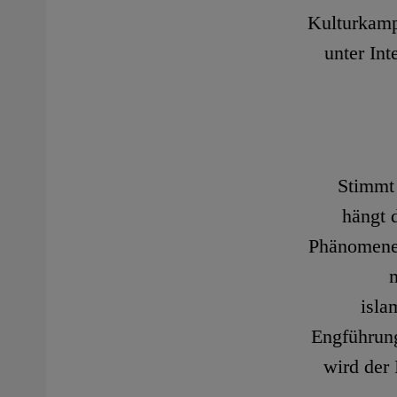
Kulturkamp
unter Int
Stimmt 
hängt 
Phänomene 
isla
Engführung
wird der 