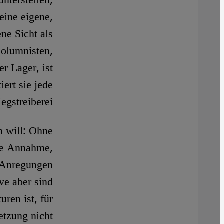
nterstellen,
eine eigene,
ne Sicht als
Kolumnisten,
r Lager, ist
ert sie jede
egstreiberei.
n will: Ohne
die Annahme,
g Anregungen
ive aber sind
ren ist, für
etzung nicht