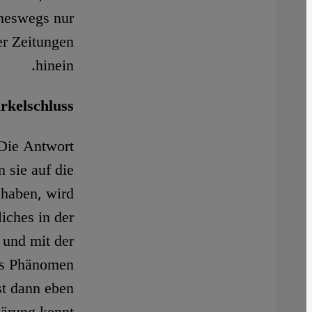
ineswegs nur
der Zeitungen
hinein.
irkelschluss
 Die Antwort
 sie auf die
 haben, wird
iches in der
 und mit der
hes Phänomen
st dann eben