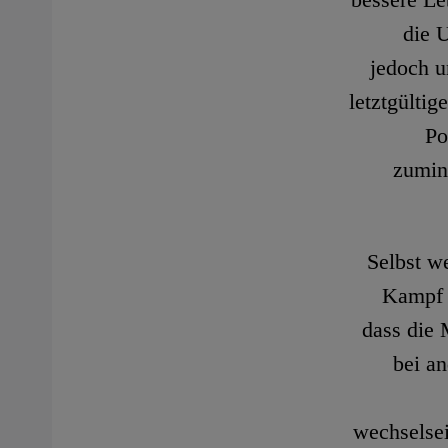
bessere Le
die 
jedoch u
letztgültig
Po
zumin
Selbst w
Kampf 
dass die 
bei an
wechselsei