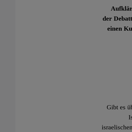
"Aufklä
der Debatt
einen Ku
Gibt es ü
I
israelische