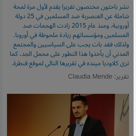
نشر باحثون مختصون تقريرا يقدم لأول مرة لمحة
شاملة عن العنصرية ضد المسلمين في 25 دولة
أوروبية. ومنذ عام 2015 زادت الهجمات ضد
المسلمين ومؤسساتهم زيادة ملحوظة في أوروبا.
ولذلك فقد بات يجب على السياسيين والمجتمع
المدني أن يأخذوا هذا التطور على محمل الجد، كما
ترى كلاوديا مينده في تقريرها التالي لموقع قنطرة.
تقرير: Claudia Mende