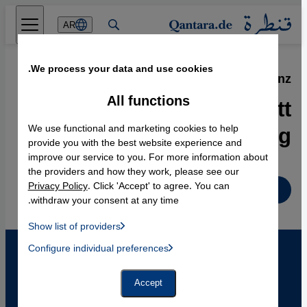
Direkt zum Inhalt springen
AR
We process your data and use cookies.
13.04.2010
·
Interview mit Wolfgang Benz
All functions
Aufklärung statt
Ausgrenzung
We use functional and marketing cookies to help
provide you with the best website experience and
improve our service to you. For more information about
the providers and how they work, please see our
Privacy Policy
. Click 'Accept' to agree. You can
Deutsch
withdraw your consent at any time.
Show list of providers
List of providers:
Configure individual preferences
Facebook Embed / Facebook Connect
 Manager, Instagram Embed, Twitter Embed, Youtube Embed
Google Tag Manager
Twitter Embed
Accept
Instagram Embed
Youtube Embed