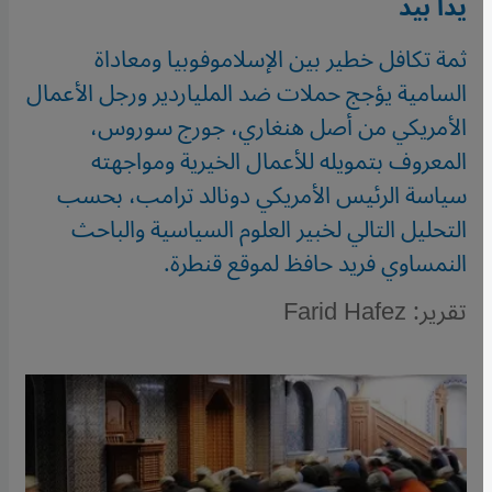
يدا بيد
ثمة تكافل خطير بين الإسلاموفوبيا ومعاداة
السامية يؤجج حملات ضد الملياردير ورجل الأعمال
الأمريكي من أصل هنغاري، جورج سوروس،
المعروف بتمويله للأعمال الخيرية ومواجهته
سياسة الرئيس الأمريكي دونالد ترامب، بحسب
التحليل التالي لخبير العلوم السياسية والباحث
النمساوي فريد حافظ لموقع قنطرة.
تقرير: Farid Hafez