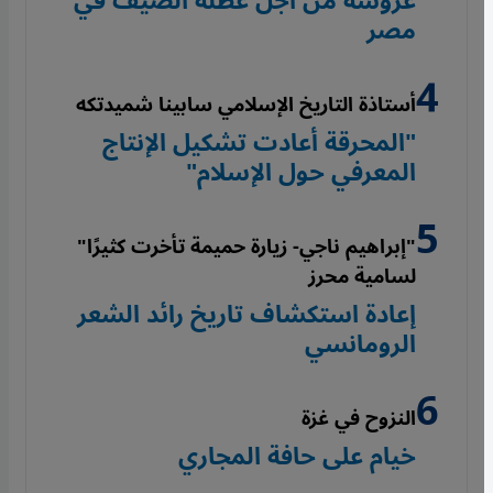
عروسة من أجل عطلة الصيف في
مصر
أستاذة التاريخ الإسلامي سابينا شميدتكه
"المحرقة أعادت تشكيل الإنتاج
المعرفي حول الإسلام"
"إبراهيم ناجي- زيارة حميمة تأخرت كثيرًا"
لسامية محرز
إعادة استكشاف تاريخ رائد الشعر
الرومانسي
النزوح في غزة
خيام على حافة المجاري