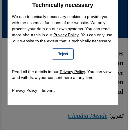
Technically necessary
Accept
Google Maps Embed
We use technically necessary cookies to provide you
with the essential functions of our website. We only
process your data on our own systems. You can read
more about this in our
Privacy Policy
. You can only use
our website to the extent that is technically necessary.
Professor Dr. Wolfgang Benz, Leiter des
Reject
Zentrums für Antisemitismusforschung an
der TU Berlin, warnt vor den Folgen der
Read all the details in our
Privacy Policy
. You can view
and withdraw your consent here at any time.
Islamophobie und Ausgrenzung von
Minderheiten in Deutschland.
Privacy Policy
Imprint
تقرير:
Claudia Mende