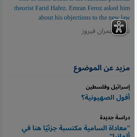
theorist Farid Hafez. Emran Feroz asked him
about his objections to the new law
تقرير: عمران فيروز
مزيد عن الموضوع
إسرائيل وفلسطين
أفول الصهيونية؟
دراسة جديدة
"معاداة السامية مكتسبة جزئيًا هنا في
ألمانيا"