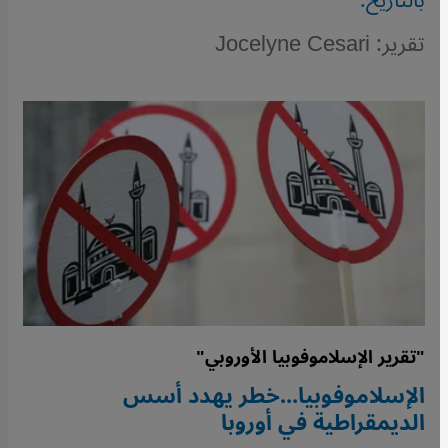
بالتاريخ.
تقرير: Jocelyne Cesari
"تقرير الإسلاموفوبيا الأوروبي"
الإسلاموفوبيا...خطر يهدد أسس
الديمقراطية في أوروبا