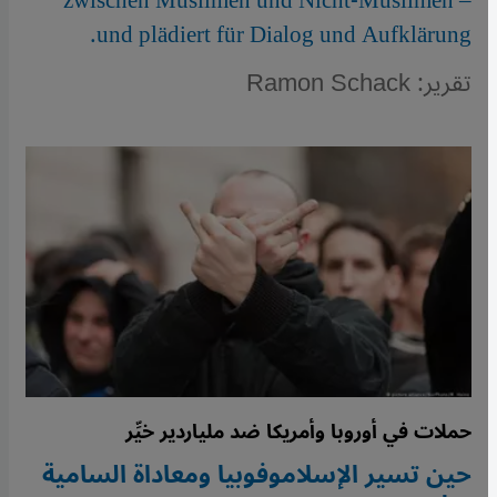
zwischen Muslimen und Nicht-Muslimen –
und plädiert für Dialog und Aufklärung.
تقرير: Ramon Schack
حملات في أوروبا وأمريكا ضد ملياردير خيِّر
حين تسير الإسلاموفوبيا ومعاداة السامية