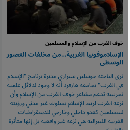
خوف الغرب من الإسلام والمسلمين
الإسلاموفوبيا الغربية...من مخلفات العصور
الوسطى
ترى الباحثة جوسلين سيزاري مديرة برنامج "الإسلام
في الغرب" بجامعة هارفرد أنه لا وجود لدلائل علمية
تجريبية تدعم مشاعر خوف الغرب من الإسلام وأن
نزعة الغرب لربط الإسلام بسلوك غير مدني ورؤيته
للمسلمين كعدو داخلي وخارجي للديمقراطيات
الغربية الليبرالية هي نزعة غير واقعية بل إنها متأثرة