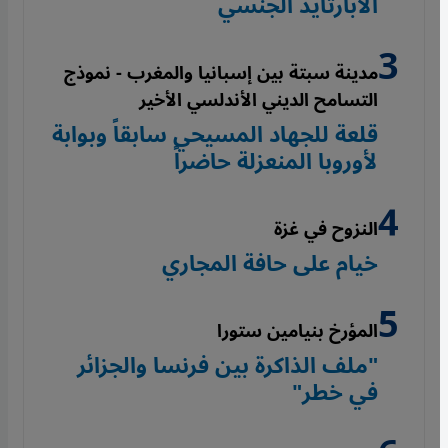
الأبارتايد الجنسي
مدينة سبتة بين إسبانيا والمغرب - نموذج
التسامح الديني الأندلسي الأخير
قلعة للجهاد المسيحي سابقاً وبوابة
لأوروبا المنعزلة حاضراً
النزوح في غزة
خيام على حافة المجاري
المؤرخ بنيامين ستورا
"ملف الذاكرة بين فرنسا والجزائر
في خطر"