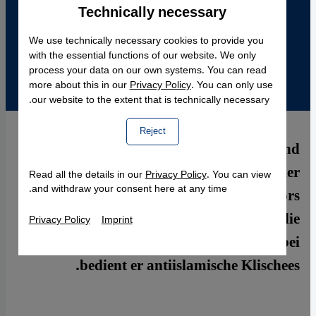
Technically necessary
Accept
Google Maps Embed
We use technically necessary cookies to provide you
with the essential functions of our website. We only
process your data on our own systems. You can read
more about this in our
Privacy Policy
. You can only use
our website to the extent that is technically necessary.
Reject
Mohamed Sifaoui, algerischer Publizist und
ausgewiesener Kenner radikal-islamischer
Read all the details in our
Privacy Policy
. You can view
and withdraw your consent here at any time.
Ideologien, will mit der Waffe des Humors
dem Terror zu Leibe rücken, den die
Privacy Policy
Imprint
radikalen Islamisten verbreiten – dabei
bedient er antiislamische Klischees.