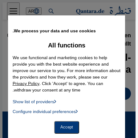
Direkt zum Inhalt springen
AR
We process your data and use cookies.
06.08.2010
·
Mohamed Sifaoui: "Bin Laden
enthüllt"
All functions
Ein Comic-Attentat auf al-
We use functional and marketing cookies to help
Qaida
provide you with the best website experience and
improve our service to you. For more information about
the providers and how they work, please see our
Privacy Policy
. Click 'Accept' to agree. You can
withdraw your consent at any time.
Deutsch
Show list of providers
List of providers:
Configure individual preferences
Facebook Embed / Facebook Connect
 Manager, Instagram Embed, Twitter Embed, Youtube Embed
Google Tag Manager
Twitter Embed
Accept
Instagram Embed
Youtube Embed