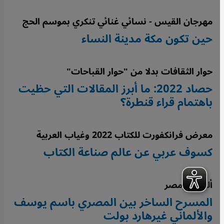
مهرجان القيس - نسائي غنائي تنكري بموسم الحج
حين تكون مكة مدينة النساء
حوار الثقافات بدلا من "حوار القباحات"
حصاد 2022: ما أبرز المقالات التي حظيت
باهتمام قراء قنطرة؟
معرض فرانكفورت للكتاب 2022 وغياب العربية
كسوف عربي عن عالم صناعة الكتاب
ألمانيا ومصر
المسرح الساخر بين المصري باسم يوسف
والألماني غيرهارد بولت