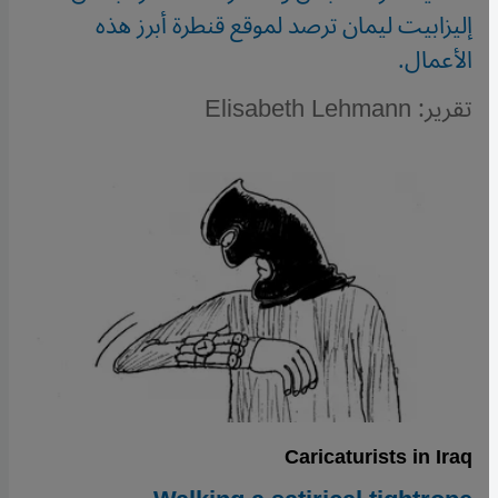
إليزابيت ليمان ترصد لموقع قنطرة أبرز هذه
الأعمال.
تقرير: Elisabeth Lehmann
Caricaturists in Iraq