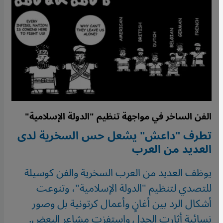
الفن الساخر في مواجهة تنظيم "الدولة الإسلامية"
تطرف "داعش" يشعل حس السخرية لدى
العديد من العرب
يوظف العديد من العرب السخرية والفن كوسيلة
للتصدي لتنظيم "الدولة الإسلامية"، وتنوعت
أشكال الرد بين أغانٍ وأعمال كرتونية بل وصور
نسائية أثارت الجدل واستفزت مشاعر البعض.