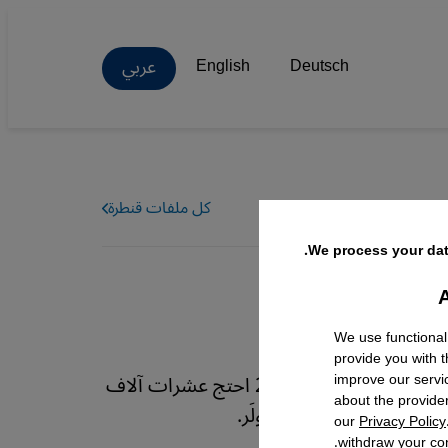
عربي
English
Deutsch
كل ملفات قنطرة
We process your dat
A
Facebo
We use functional
provide you with 
فيما احتفل بنك غرامين -النموذج الأكبر لقطاع التمويل الأصغر- بعيد ميلاده الـ 40 عام 2023 احتج عشرات آلاف
improve our servi
about the provide
. تفحُّص دومينيك مولَر.
our
Privacy Policy
withdraw your con