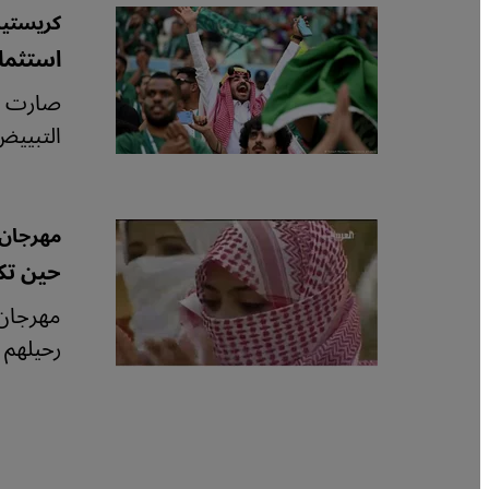
كريستيا
استثمار
صارت ال
التبييض
مهرجان 
حين تك
مهرجان 
رحيلهم 
ترقيم الصفحات