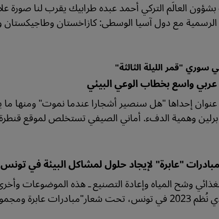
بشؤون العالَم التركي أحمد عبده طرابيك يقرب لنا صورة علا
 الرسمية مع دول آسيا الوسطى: كازاخستان وطاجيكستان و
 سوري "قمر الليلة الثالثة"
عربي واسع بخطاب الوعي البيئي
ان إحداها "هل سنصير أشجارا عندما نموت" ومنها ما 
ين وهمية الدفء. أماني الصيفي تستخلص لموقع قنطرة خي
مبادرات "عابرة" لإيجاد حلول لمشاكل البيئة في تونس: 
لغذائي وشح المياه وإعادة التصنيع ـ هذه الموضوعات وأ
عار"مبادرات عابرة ومجموعات تفكير".