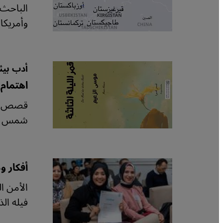
الباحث 
وأمريكا
أدب بيئي
اهتمام 
قصص عنو
شمس برل
أفكار و
الأمن ا
فيله الذي نُظم 2023 في تونس، تحت ش