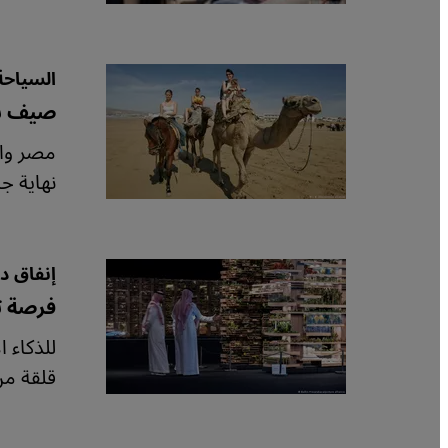
السياح
صيف سي
مصر وا
نهاية جا
إنفاق د
فرصة ت
للذكاء 
قلقة من