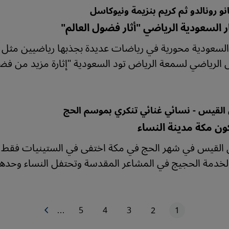
نو رونالدو ثم كريم بنزيمة ونيوكاسل
 السعودية الرياضي "أثار فضول العالم"
سعودية محورية في رياضات عديدة بجذبها رياضيين مثل رون
 الرياضي لسمعة الرياض تود السعودية "إثارة مزيد من فضول 
القيس - نسائي غنائي تنكري بموسم الحج
ون مكة مدينة النساء
القيس في شهر الحج في مكة اختفى في الستينيات فقط وفي
لخدمة الحجيج في المشاعر المقدسة وتحتفل النساء وحدهن ب
1
2
3
4
5
…
الصفحة التالية
الصفحة الحاليّة
الصفحة
الصفحة
الصفحة
الصفحة