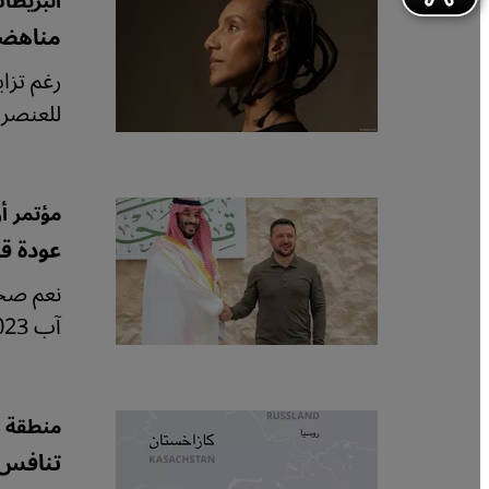
البريطان
مناهضة 
رغم تزاي
للعنصري
مؤتمر أ
عودة ق
نعم صحي
آب 2023 حول حرب أوكرانيا وروسيا مدى تغيُّر العالم. تحليل كريم الجوهري من القاهرة لموقع قنطرة.
منطقة إ
تنافس 