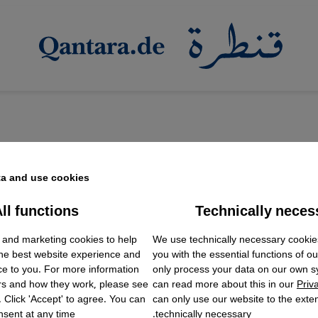
a and use cookies.
ll functions
Technically neces
ok Embed / Facebook Connect
غلاديش الضئيلةُ
Accept
Google Tag Manager
 and marketing cookies to help
We use technically necessary cookie
Twitter Embed
غيرة رسومها عالية لا تحرر الناس من الفقر؟
the best website experience and
you with the essential functions of o
Instagram Embed
ce to you. For more information
only process your data on our own 
Youtube Embed
rs and how they work, please see
can read more about this in our
Priv
Google Maps Embed
نسيج في بنغلاديش مضربين عن العمل في سبيل أجور أفضل
. Click 'Accept' to agree. You can
can only use our website to the extent
sent at any time.
technically necessary.