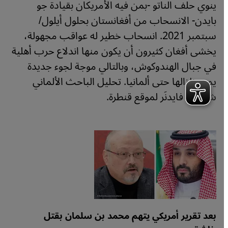
ينوي حلف الناتو -بمن فيه الأمريكان بقيادة جو
بايدن- الانسحاب من أفغانستان بحلول أيلول/
سبتمبر 2021. انسحاب خطير له عواقب مجهولة،
يخشى أفغان كثيرون أن يكون منها اندلاع حرب أهلية
في جبال الهندوكوش، وبالتالي موجة لجوء جديدة
يمتد زلزالها حتى ألمانيا. تحليل الباحث الألماني
شتيفان فايدنَر لموقع قنطرة.
بعد تقرير أمريكي يتهم محمد بن سلمان بقتل