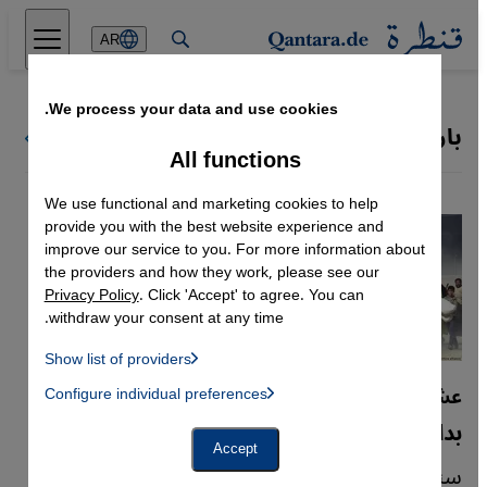
Direkt zum Inhalt springen
AR
We process your data and use cookies.
باراك أوباما
كل ملفات قنطرة
All functions
We use functional and marketing cookies to help
provide you with the best website experience and
improve our service to you. For more information about
the providers and how they work, please see our
Privacy Policy
. Click 'Accept' to agree. You can
withdraw your consent at any time.
Show list of providers
List of providers:
عشرون عاما على حرب دبليو بوش بالعراق
Configure individual preferences
Facebook Embed / Facebook Connect
 Manager, Instagram Embed, Twitter Embed, Youtube Embed
Google Tag Manager
بداية النهاية للنظام العالمي القديم
Twitter Embed
Accept
Instagram Embed
سنة 2023 تصادف ذكرى مرور 20 عاما على اجتياح
Youtube Embed