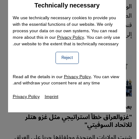
Technically necessary
Accept
الولايات المتحدة الأمريكية للعراق. المراسل
Google Maps Embed
الصحفي كريم الجوهري يوضح في تحليله لموقع
We use technically necessary cookies to provide you
قنطرة كيف تحول منتصرو عام 2003 المفترضون
with the essential functions of our website. We only
process your data on our own systems. You can read
إلى خاسرين.
more about this in our
Privacy Policy
. You can only use
our website to the extent that is technically necessary.
Reject
Read all the details in our
Privacy Policy
. You can view
and withdraw your consent here at any time.
Privacy Policy
Imprint
بعد 20 عاما على الحرب على العراق
"غزوالعراق خطأ استراتيجي مثل غزو هتلر
للاتحاد السوفيتي"
شنت الولايات المتحدة وحلفاؤها حربا على العراق