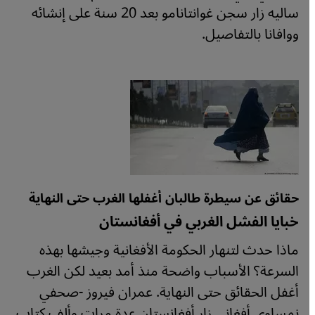
ساليه زار سجن غوانتانامو بعد 20 سنة على إنشائه
ووافانا بالتفاصيل.
حقائق عن سيطرة طالبان أغفلها الغرب حتى النهاية
خبايا الفشل الغربي في أفغانستان
ماذا حدث لتنهار الحكومة الأفغانية وجيشها بهذه
السرعة؟ الأسباب واضحة منذ أمد بعيد لكن الغرب
أغفل الحقائق حتى النهاية. عمران فيروز -صحفي
نمساوي أفغاني زار أفغانستان عدة مرات وألف كتاب