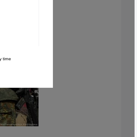
 time.