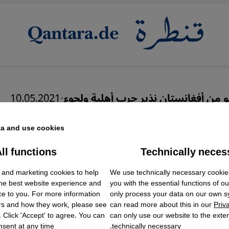
و من أفغانستان نذير حرب أهلية ولجوء
·
10.05.2021
ربية للأفغان زلزالها ممتد
a and use cookies.
ll functions
Technically neces
ok Embed / Facebook Connect
Accept
Google Tag Manager
 and marketing cookies to help
We use technically necessary cookie
Twitter Embed
the best website experience and
you with the essential functions of o
Instagram Embed
ce to you. For more information
only process your data on our own 
Youtube Embed
عربي
English
rs and how they work, please see
can read more about this in our
Priv
Google Maps Embed
. Click 'Accept' to agree. You can
can only use our website to the extent
sent at any time.
technically necessary.