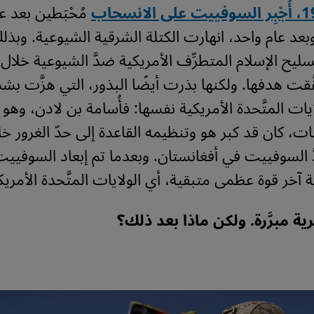
مُحْبَطين بعد 
عد عام واحد، انهارت الكتلة الشرقية الشيوعية. وبذلك 
سليح الإسلام المتطرِّف الأمريكية ضدَّ الشيوعية خلال
َّقت هدفها. ولكنها بذرت أيضًا البذور، التي هزَّت بش
ات المتَّحدة الأمريكية نفسها: فأُسامة بن لادن، وهو 
مات، كان قد كبر هو وتنظيمه القاعدة إلى حدّ الغرور خ
َ السوفييت في أفغانستان. وبعدما تم إبعاد السوفي
 آخر قوة عظمى متبقية، أي الولايات المتَّحدة الأمريك
ة مبرَّرة. ولكن ماذا بعد ذلك؟