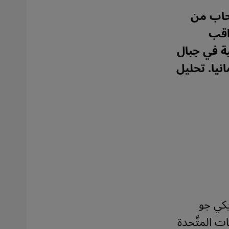
سحاب من
 له عواقب
ة في جبال
نيا. تحليل
يكي جو
ت المتَّحدة