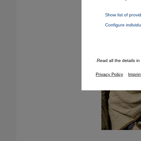
Show list of provi
Configure individ
Connect, Google Maps Embed, Google Tag Manager, Instagram Embed
Read all the details i
Privacy Policy
Imprin