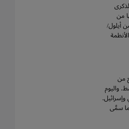
أيلول/سبتمبر 2021 - في الذكرى
ا من
 أيلول/
الأنظمة
وح من
ط. واليوم
 وإسرائيل.
ا سمَّى