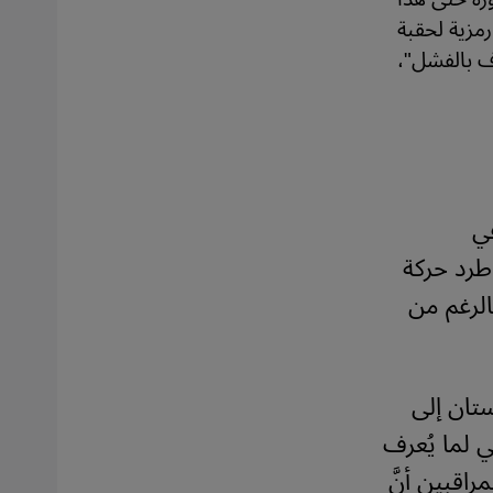
مزية لحقبة
اف بالفشل"،
في
 طرد حركة
الرغم من
تان إلى
جي لما يُعرف
اقبين أنَّ