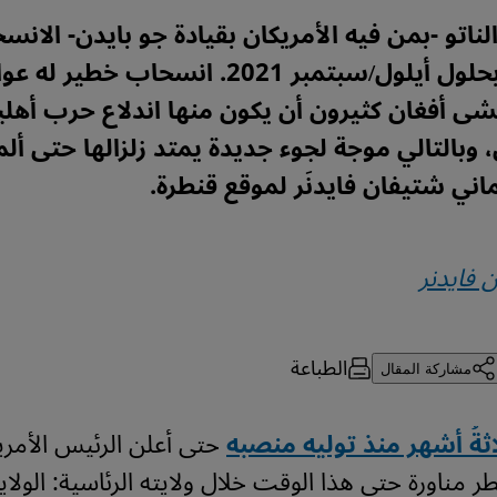
ناتو -بمن فيه الأمريكان بقيادة جو بايدن- الان
أفغانستان بحلول أيلول/سبتمبر 2021. انسحاب خطير
ى أفغان كثيرون أن يكون منها اندلاع حرب أهلي
وبالتالي موجة لجوء جديدة يمتد زلزالها حتى ألما
ماني شتيفان فايدنَر لموقع قنطرة.
 فايدنر
الطباعة
مشاركة المقال
ثةُ أشهر منذ توليه منصبه
حتى أعلن الرئيس الأمر
 مناورة حتى هذا الوقت خلال ولايته الرئاسية: الولايا