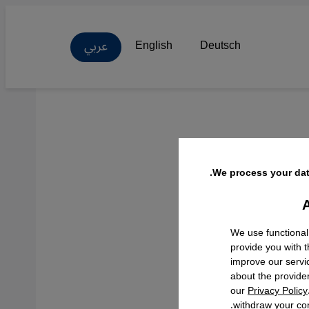
عربي
English
Deutsch
 إلى
We process your dat
A
Facebo
We use functional
provide you with 
improve our servi
about the provide
our
Privacy Policy
withdraw your con