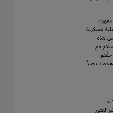
 مفهوم.
ملية عسكرية
 من هذه
سلام مع
قَّقوا
 هجمات ضدَّ
ية
يس وتم العثور