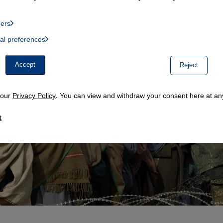
ders
List of providers:
ual preferences
, Twitter Embed, Youtube Embed
Accept
Reject
n our
Privacy Policy
. You can view and withdraw your consent here at any
t