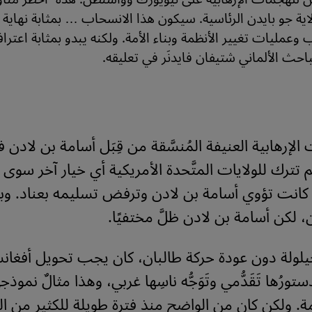
ية جو بايدن الرئاسية. سيكون هذا الانسحاب … بمثابة نهاية ر
 وعمليات تغيير الأنظمة وبناء الأمة. ولكنه يبدو بمثابة اعتر
احث الألماني شتيفان فايدنَر في تعليقه.
لإرهابية العنيفة المُنسَّقة من قِبَل أسامة بن لادن 
م تترك للولايات المتَّحدة الأمريكية أي خيار آخر سوى
َها كانت تؤوي أسامة بن لادن وترفض تسليمه بعناد. وب
، لكن أسامة بن لادن ظلَّ مختفيًا.
لولة دون عودة حركة طالبان، كان يجب تحويل أفغانس
تورُها تَقَدُّمي وتَوَجُّه ناسِها غربي، وهذا مثالٌ نموذ
مة. ولكن كان من الواضح منذ فترة طويلة للكثير من المر