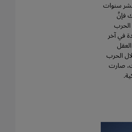
عشر سنوات
فإنَّ
 الحرب
دة في آخر
العقل
لال الحرب
يت، صارت
ية.