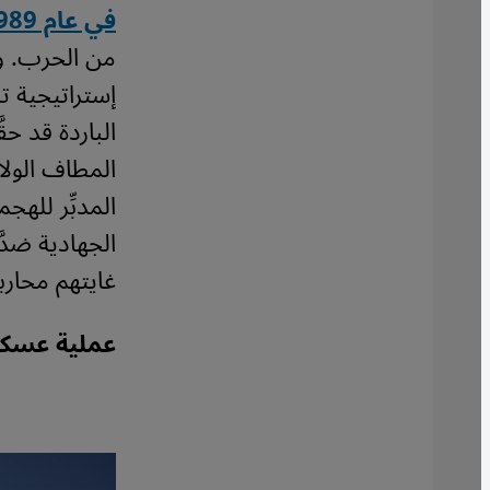
في عام 1989، أُجْبِر السوفييت على الانسحاب
من الحرب. وب
إستراتيجية ت
الباردة قد حق
المطاف الولاي
المدبِّر للهج
الجهادية ضدّ
غايتهم محاربة
عملية عسكري