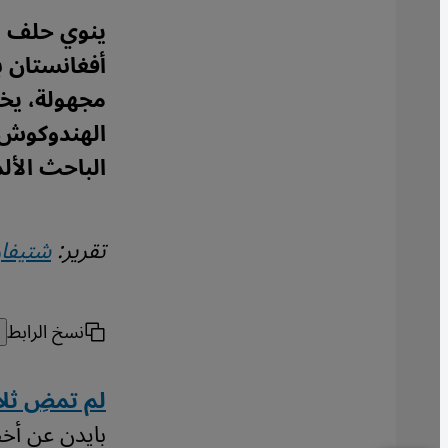
ينوي حلف ال
مجهولة، يخش
الهندوكوش، 
الباحث الأل
تقرير:
شتيفان
نسخ الرابط
لم تمضِ ثلا
بايدن عن أخطر