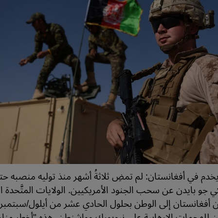
دم في أفغانستان: لم تمضِ ثلاثةُ أشهر منذ توليه منصبه حت
ي جو بايدن عن سحب الجنود الأمريكيين. الولايات المتَّحدة ال
ن للهجمات الإرهابية على نيويورك وواشنطن. هذه "أخطر مناو