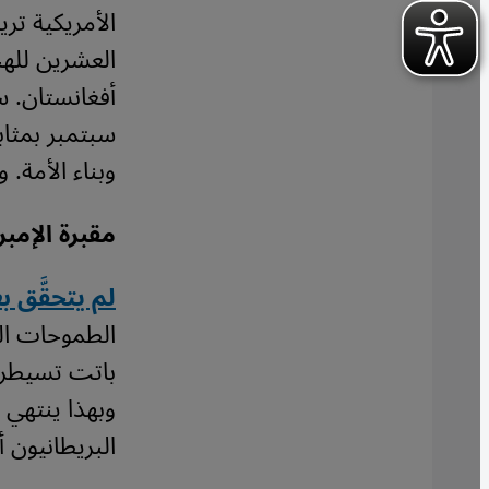
العشرين للهج
أفغانستان. 
سبتمبر بمثاب
وبناء الأمة. 
مقبرة الإمب
لم يتحقَّق 
الطموحات الم
باتت تسيطر ع
وبهذا ينتهي 
البريطانيون 