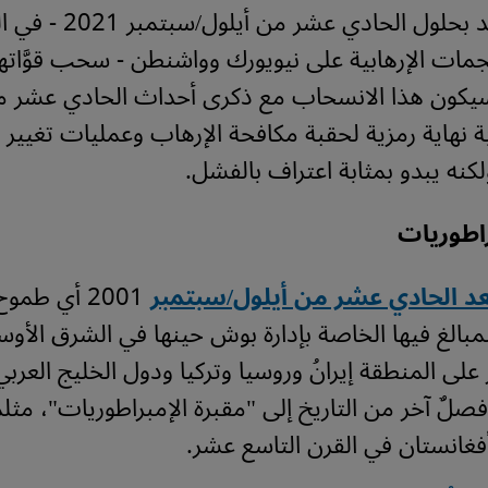
الأمريكية تريد بحلول الحادي عشر من 
مات الإرهابية على نيويورك وواشنطن - سحب قوَّاته
سيكون هذا الانسحاب مع ذكرى أحداث الحادي عشر من
ة نهاية رمزية لحقبة مكافحة الإرهاب وعمليات تغيير 
ولكنه يبدو بمثابة اعتراف بالفشل.
راطوريات
بعد الحادي عشر من أيلول/سبتمبر
2001 أي طم
بالغ فيها الخاصة بإدارة بوش حينها في الشرق الأوس
لى المنطقة إيرانُ وروسيا وتركيا ودول الخليج العربي
فصلٌ آخر من التاريخ إلى "مقبرة الإمبراطوريات"، مثلم
أفغانستان في القرن التاسع عشر.