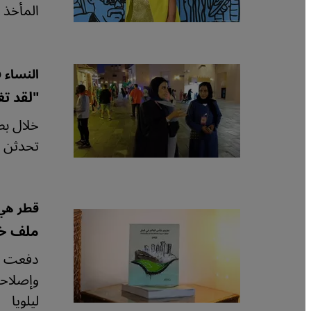
المأخذ ع
النساء 
"لقد تغ
خلال بطو
تحدثن ه
قطر هي 
ملف خا
دفعت اس
وإصلاحا
ليلويا