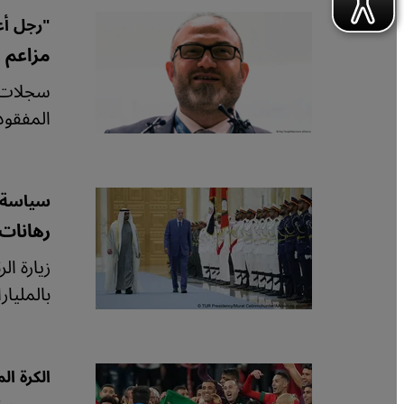
"رجل أع
مزاعم ر
سجلات ب
المفقود
سياسة ت
رهانات 
بالمليار
الكرة ا