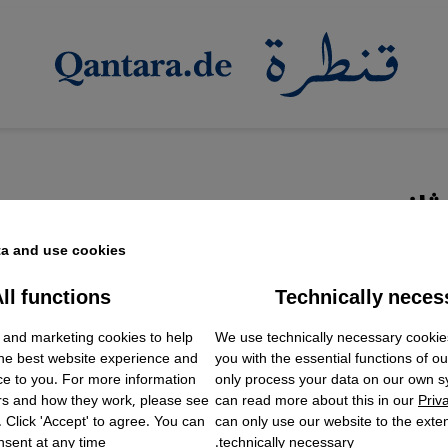
ثاني
a and use cookies.
ll functions
Technically neces
ok Embed / Facebook Connect
ين يبوح النخيل" للقطرية هدى النعيمي
Accept
Google Tag Manager
We use technically necessary cookie
دود وبناء الجسور في السيرة الذاتية
 and marketing cookies to help
Twitter Embed
the best website experience and
you with the essential functions of o
Instagram Embed
وح النخيل" هي سيرة ذاتية للكاتبة القطرية هدى النعيمي 
ce to you. For more information
only process your data on our own 
Youtube Embed
rs and how they work, please see
can read more about this in our
Priv
Google Maps Embed
لامها الكبيرة ووعيها بذاتها كامرأة قطرية في مجتمع ينشد ا
. Click 'Accept' to agree. You can
can only use our website to the extent
والمحافظة على هوية محلية متفردة. استقراء أماني الصيفي
sent at any time.
technically necessary.