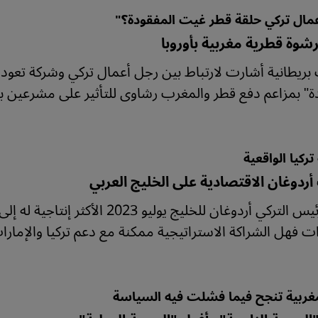
مال تركي حلقة قطر غيت المفقودة؟"
شوة قطرية مغربية بأوروبا
ريطانية أشارت لارتباط بين رجل أعمال تركي وشركة تعود ملك
ة" بمزاعم دفع قطر والمغرب رشاوى للتأثير على مشرعين بالا
ركيا الواقعية
أردوغان الاقتصادية على الخليج العربي
زيارة الرئيس التركي أردوغان للخليج ي
ات فهل الشراكة الاستراتيجية ممكنة مع دعم تركيا والإمارات
لمغربية تنجح فيما فشلت فيه السياسة