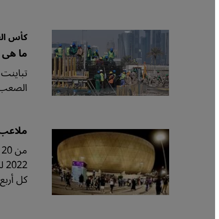
كأس الع
ما هى 
تباينت 
الصعب ا
ملاعب كأس العالم 
22
كل أربع