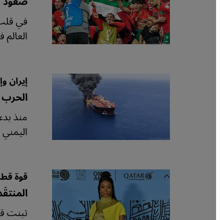
صعود "ا
في قلب 
العالم 
إيران وإ
الحرب غ
منذ بدء 
اليمني 
قوة قطر
المنتقَ
تبنت قطر