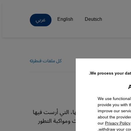
عربي
English
Deutsch
كل ملفات قنطرة
We process your dat
A
Facebo
We use functional
provide you with 
تتأمل فيها لحظات طفولتها، التي أرست فيها
improve our servi
about the provide
لتوازن بين مظاهر التحديث ومواكبة التطور
our
Privacy Policy
 لموقع قنطرة.
withdraw your con