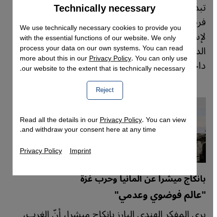
تبدو سياسة حكومة المستشار الألماني الجديد
Technically necessary
Accept
Google Maps Embed
فريدريش ميرتس ترتكز على تعزيز الدعم الألماني
We use technically necessary cookies to provide you
لإسرائيل، حتى وإن كان ذلك على حساب القانون
with the essential functions of our website. We only
process your data on our own systems. You can read
الدولي. فيما قد تتصاعد وتيرة قمع منتقدي إسرائيل
more about this in our
Privacy Policy
. You can only use
داخل البلاد.
our website to the extent that is technically necessary.
Reject
Read all the details in our
Privacy Policy
. You can view
and withdraw your consent here at any time.
Privacy Policy
Imprint
بانكاج ميشرا عن ألمانيا وحرب غزة
"عالم فوضوي وعدمي"
يرى المفكر الهندي البارز بانكاج ميشرا، أنّ الغرب،