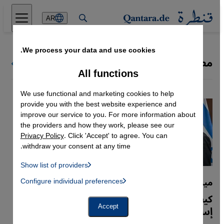
Direkt zum Inhalt springen
AR
We process your data and use cookies.
مصلحة عليا للدولة
كل ملفات قنطرة
All functions
We use functional and marketing cookies to help
provide you with the best website experience and
improve our service to you. For more information about
the providers and how they work, please see our
Privacy Policy
. Click 'Accept' to agree. You can
withdraw your consent at any time.
Show list of providers
List of providers:
ميرتس ونتنياهو
Configure individual preferences
Facebook Embed / Facebook Connect
 Manager, Instagram Embed, Twitter Embed, Youtube Embed
Google Tag Manager
كيف ستتعاطي الحكومة الألمانية الجديدة مع
Twitter Embed
إسرائيل وفلسطين؟
Accept
Instagram Embed
Youtube Embed