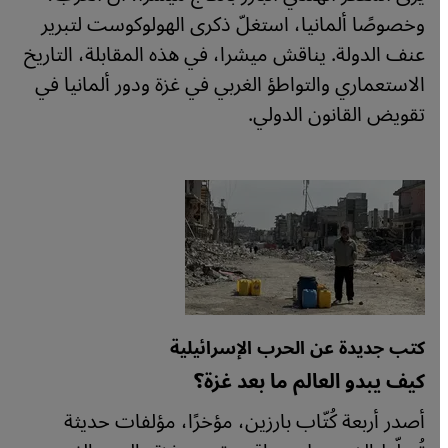
وخصوصًا ألمانيا، استغلّ ذكرى الهولوكوست لتبرير
عنف الدولة. يناقش ميشرا، في هذه المقابلة، التاريخ
الاستعماري والتواطؤ الغربي في غزة ودور ألمانيا في
تقويض القانون الدولي.
كتب جديدة عن الحرب الإسرائيلية
كيف يبدو العالم ما بعد غزة؟
أصدر أربعة كُتّاب بارزين، مؤخرًا، مؤلفات حديثة