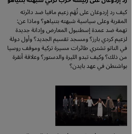
رد إردوغان على رئيسة حزب تركي شبهته بتنياهو
كيف رد إردوغان على تُهَم زعيم مافيا ضد دائرته
المقربة وعلى سياسية شبهته بتنياهو؟ وماذا عن:
تهمة ضد عمدة إسطنبول المعارض وإدانة جديدة
لزعيم كردي بارز؟ ومسجد تقسيم الجديد؟ وأول دولة
في الناتو تشتري طائرات مسيرة تركية وموقف روسيا
من ذلك؟ وكيف تبدو الليرة والدستور؟ وعلاقة أنقرة
بواشنطن في عهد بايدن؟