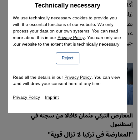
أكاديميون وأطباء ومهندسون وصحفيون أتراك
Technically necessary
Accept
Google Maps Embed
غادروا تركيا وهم ليسوا الوحيدين بل زاد عدد من
We use technically necessary cookies to provide you
يعيشون بالمنفى من فنانين وكتّاب ومثقفين يواجه
with the essential functions of our website. We only
process your data on our own systems. You can read
عديد منهم أحكاماً بالسجن إن رجعوا لبلدهم. متابعة
more about this in our
Privacy Policy
. You can only use
جيداء نورتش.
our website to the extent that is technically necessary.
Reject
Read all the details in our
Privacy Policy
. You can view
and withdraw your consent here at any time.
Privacy Policy
Imprint
المعارض التركي عثمان كافالا من سجنه في
إسطنبول
"المعارضة في تركيا لا تزال قوية"