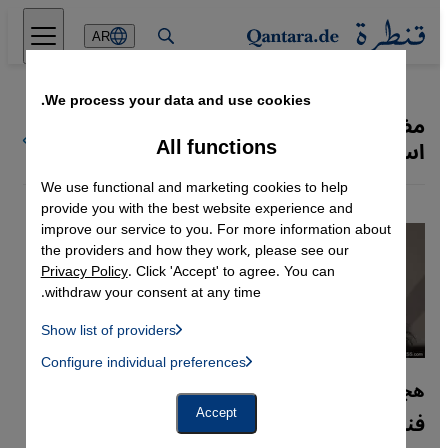
Direkt zum Inhalt springen
AR
We process your data and use cookies.
مظاهرات حديقة جيزي في
كل ملفات
All functions
اسطنبول
قنطرة
We use functional and marketing cookies to help
provide you with the best website experience and
improve our service to you. For more information about
the providers and how they work, please see our
Privacy Policy
. Click 'Accept' to agree. You can
withdraw your consent at any time.
Show list of providers
List of providers:
Configure individual preferences
Facebook Embed / Facebook Connect
 Manager, Instagram Embed, Twitter Embed, Youtube Embed
Google Tag Manager
هجرة الأدمغة من تركيا
Twitter Embed
فنانون ومثقفون أتراك في المنفى
Accept
Instagram Embed
Youtube Embed