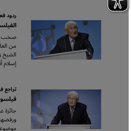
ردود فع
الفيلس
صخب، وغ
من العا
إسلام أ
تراجع ف
فيلسوف
جائزة ع
ورفضها 
موضوعي 