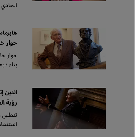
الحادي‮‬
هابرماس
حوار خا
حوار خا
بناء ديم
الدين إ
رؤية ال
تنطلق ه
استثماره