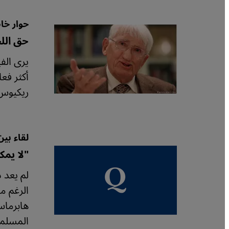
حوار خا
حق الل
يرى الف
أكثر فع
ريكيوس 
لقاء بي
"لا يمك
لم يعد د
الرغم من
هابرماس
المسلمي