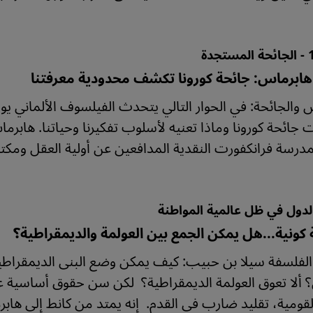
هابرماس: جائحة كورونا تكشف محدودية معرفتنا
 والجائحة: في الحوار التالي يتحدث الفيلسوف الألماني ي
ت جائحة كورونا وماذا تعنيه لأسلوب تفكيرنا وحياتنا. هابرم
لمدرسة فرانكفورت النقدية المدافعين عن أولية العقل ومكتس
لدول في ظل عالمية المواطنة
كونية...هل يمكن الجمع بين العولمة والديمقراطية؟
اذة الفلسفة سيلا بن حبيب: كيف يمكن وضع البنى الديمقراطي
لعالمي؟ ألا تعوق العولمة الديمقراطية؟  لكن سن حقوق أساس
الدولة القومية،‮ ‬تقليد ضارب في‮ ‬القدم‮.‬  إنه يمتد من كانط إ