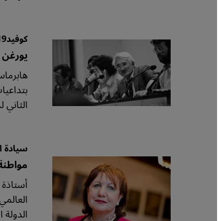
كوفيد19 - الجائحة المستجدة
يورغن 
هابرماس
بتداعيا
الثاني 
سيادة ا
مواطنة 
أست‮‬‮‬
ا‮‬‮‬‮‬
‮‬‮‬‮‬‮‬