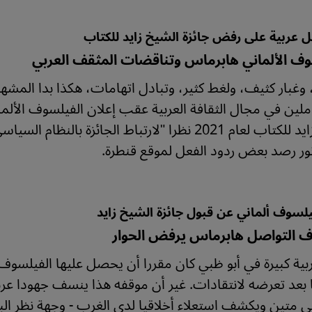
ل عربية على رفض جائزة الشيخ زايد للكتاب
وف الألماني هابرماس وتناقضات المثقف العربي
بار كثيف، ولغط كثير، وتبادل اتهامات، هكذا بدا المشه
ملين في مجال الثقافة العربية عقب إعلان الفيلسوف الألم
الشيخ زايد للكتاب لعام 2021 نظرا "لارتباط الجائزة
نور رصد بعض ردود الفعل لموقع قنطرة.
يلسوف ألماني عن قبول جائزة الشيخ زايد
 التواصل هابرماس يرفض الحوار
ربية كبيرة في أبو ظبي كان مقررا أن يحصل عليها الفيلسوف 
بعد تعرضه لانتقادات. غير أن موقفه هذا ينسف جهودا عرب
متين ويكشف استعلاء أخلاقيا لدى الغرب - وجهة نظر الباح