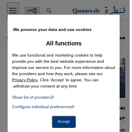
Direkt zum Inhalt springen
AR
We process your data and use cookies.
‏مسعود برزاني
كل ملفات قنطرة
All functions
We use functional and marketing cookies to help
provide you with the best website experience and
improve our service to you. For more information about
the providers and how they work, please see our
Privacy Policy
. Click 'Accept' to agree. You can
withdraw your consent at any time.
Show list of providers
List of providers:
بعد عشرين عاما على الاجتياح الأمريكي للعراق
Configure individual preferences
Facebook Embed / Facebook Connect
 Manager, Instagram Embed, Twitter Embed, Youtube Embed
Google Tag Manager
جروح العراق تلتئم ببطء
Twitter Embed
Accept
Instagram Embed
بعد 20 عاما على اجتياح واشنطن عسكريا للعراق
Youtube Embed