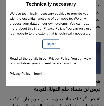
Technically necessary
Accept
بدأت بلاد الرافدين تتماثل للشفاء ببطء، ولكن طريق
Google Maps Embed
التعافي مليء بالعقبات. خلاصة الأحداث تستذكرها
We use technically necessary cookies to provide you
الصحفية الألمانية بيرغيت سفينسون من بغداد
with the essential functions of our website. We only
process your data on our own systems. You can read
لموقع قنطرة.
more about this in our
Privacy Policy
. You can only use
our website to the extent that is technically necessary.
Reject
Read all the details in our
Privacy Policy
. You can view
and withdraw your consent here at any time.
Privacy Policy
Imprint
هجوم إيران وتركيا على مسلحين أكراد بالعراق
درس لن ينساه حلم الدولة الكردية
تعرض أكراد لهجمات من جانبين: من إيران وتركيا،