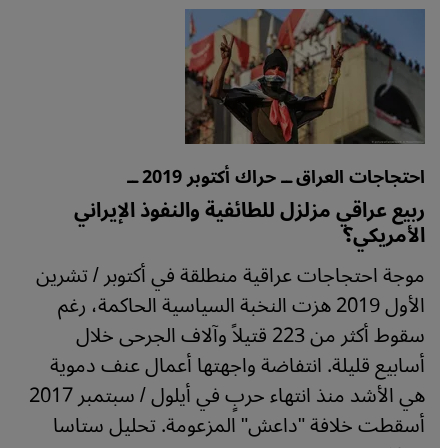
احتجاجات العراق ــ حراك أكتوبر 2019 ــ
ربيع عراقي مزلزل للطائفية والنفوذ الإيراني
الأمريكي؟
موجة احتجاجات عراقية منطلقة في أكتوبر / تشرين
الأول 2019 هزت النخبة السياسية الحاكمة، رغم
سقوط أكثر من 223 قتيلاً وآلاف الجرحى خلال
أسابيع قليلة. انتفاضة واجهتها أعمال عنف دموية
هي الأشد منذ انتهاء حربٍ في أيلول / سبتمبر 2017
أسقطت خلافة "داعش" المزعومة. تحليل ستاسا