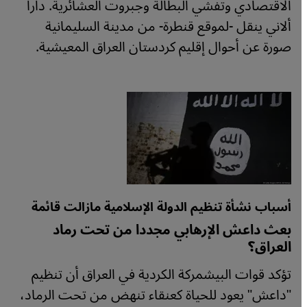
الاقتصادي وتفشي البطالة وجبروت العشائرية. دارا
ألاني ينقل -لموقع قنطرة- من مدينة السليمانية
صورة عن أحوال إقليم كردستان العراق المعيشية.
أسباب نشأة تنظيم الدولة الإسلامية مازالت قائمة
بعث داعش الإرهابي مجددا من تحت رماد
العراق؟
تؤكد قوات البيشمركة الكردية في العراق أن تنظيم
"داعش" يعود للحياة كعنقاء تنهض من تحت الرماد،