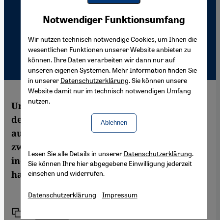
Youtube Embed
Akzeptieren
Notwendiger Funktionsumfang
Google Maps Embed
Wir nutzen technisch notwendige Cookies, um Ihnen die
wesentlichen Funktionen unserer Website anbieten zu
können. Ihre Daten verarbeiten wir dann nur auf
unseren eigenen Systemen. Mehr Information finden Sie
in unserer
Datenschutzerklärung
. Sie können unsere
Website damit nur im technisch notwendigen Umfang
nutzen.
Unter dem Titel "Atomic Fusion" stellen
derzeit iranischstämmige Künstler in Berlin
Ablehnen
aus. Sie begegnen dem politischen Konflikt
zwischen Iran und Europa mit
Lesen Sie alle Details in unserer
Datenschutzerklärung
.
individuellen Perspektiven. Ariana Mirza
Sie können Ihre hier abgegebene Einwilligung jederzeit
einsehen und widerrufen.
hat sich umgeschaut.
Datenschutzerklärung
Impressum
Link
Drucken
Teilen