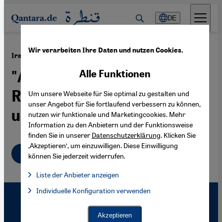
Direkt zum Inhalt springen
DE
Wir verarbeiten Ihre Daten und nutzen Cookies.
·
07.03.2006
Iranisch-europäische Gegenwartskunst
"Atomic Fusion" –
Alle Funktionen
Reflexionen zwischen Berlin
Um unsere Webseite für Sie optimal zu gestalten und
unser Angebot für Sie fortlaufend verbessern zu können,
und Teheran
nutzen wir funktionale und Marketingcookies. Mehr
Information zu den Anbietern und der Funktionsweise
finden Sie in unserer
Datenschutzerklärung
. Klicken Sie
‚Akzeptieren‘, um einzuwilligen. Diese Einwilligung
Deutsch
können Sie jederzeit widerrufen.
Liste der Anbieter anzeigen
Liste der Anbieter:
Individuelle Konfiguration verwenden
Facebook Embed / Facebook Connect
Facebook Embed / Facebook Connect, Google Maps Embed, Go
Google Tag Manager
Twitter Embed
Akzeptieren
Instagram Embed