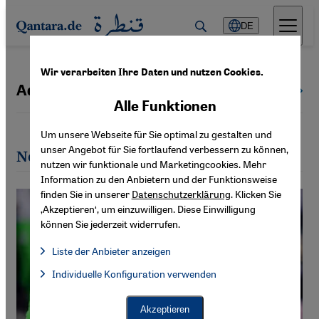
Direkt zum Inhalt springen
DE
Wir verarbeiten Ihre Daten und nutzen Cookies.
Adil Chroat
Alle Autoren
Alle Funktionen
Um unsere Webseite für Sie optimal zu gestalten und
unser Angebot für Sie fortlaufend verbessern zu können,
Neueste Artikel von Adil Chroat
nutzen wir funktionale und Marketingcookies. Mehr
Information zu den Anbietern und der Funktionsweise
finden Sie in unserer
Datenschutzerklärung
. Klicken Sie
‚Akzeptieren‘, um einzuwilligen. Diese Einwilligung
können Sie jederzeit widerrufen.
Liste der Anbieter anzeigen
Liste der Anbieter:
Individuelle Konfiguration verwenden
Facebook Embed / Facebook Connect
Facebook Embed / Facebook Connect, Google Maps Embed, Go
Google Tag Manager
Twitter Embed
Akzeptieren
Instagram Embed