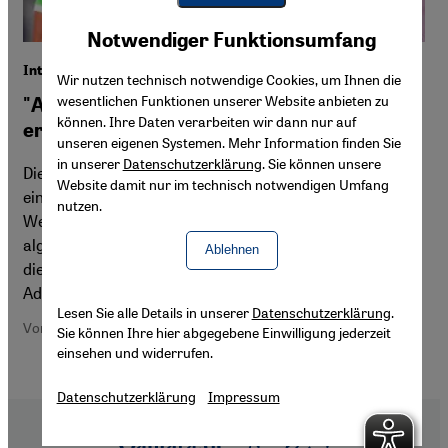
Youtube Embed
Akzeptieren
Notwendiger Funktionsumfang
Google Maps Embed
Interview mit Hafiz Deraji
Wir nutzen technisch notwendige Cookies, um Ihnen die
wesentlichen Funktionen unserer Website anbieten zu
"Algerien wird die zweite Runde
können. Ihre Daten verarbeiten wir dann nur auf
erreichen!"
unseren eigenen Systemen. Mehr Information finden Sie
in unserer
Datenschutzerklärung
. Sie können unsere
Die algerische Nationalelf möchte bei der WM in Brasilien
Website damit nur im technisch notwendigen Umfang
einen Traum wahr werden lassen – einmal bei einer
nutzen.
Weltmeisterschaft in die zweite Runde zu kommen. Der
algerische Sportkommentator Hafiz Deraji glaubt, dass
Ablehnen
diese Hoffnung nur allzu berechtigt ist. Mit ihm sprach
Adil Chroat.
Lesen Sie alle Details in unserer
Datenschutzerklärung
.
Von Adil Chroat
Sie können Ihre hier abgegebene Einwilligung jederzeit
einsehen und widerrufen.
Datenschutzerklärung
Impressum