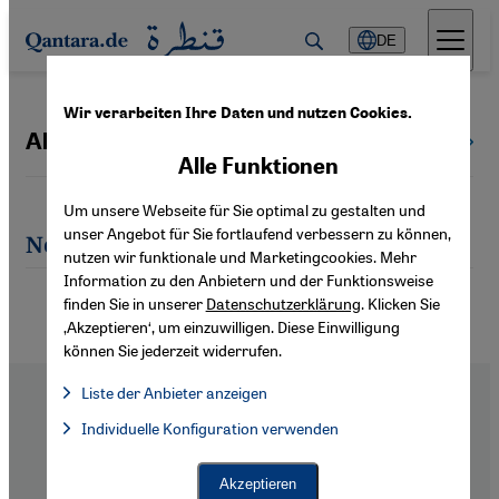
Direkt zum Inhalt springen
DE
Wir verarbeiten Ihre Daten und nutzen Cookies.
Alex de Waal
Alle Autoren
Alle Funktionen
Um unsere Webseite für Sie optimal zu gestalten und
unser Angebot für Sie fortlaufend verbessern zu können,
Neueste Artikel von Alex de Waal
nutzen wir funktionale und Marketingcookies. Mehr
Information zu den Anbietern und der Funktionsweise
finden Sie in unserer
Datenschutzerklärung
. Klicken Sie
‚Akzeptieren‘, um einzuwilligen. Diese Einwilligung
können Sie jederzeit widerrufen.
Liste der Anbieter anzeigen
Liste der Anbieter:
Individuelle Konfiguration verwenden
Facebook Embed / Facebook Connect
Facebook Embed / Facebook Connect, Google Maps Embed, Go
Google Tag Manager
Twitter Embed
Footer
Über Uns
Akzeptieren
Instagram Embed