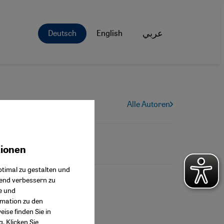
Deutsch
English
عربي
Alle Autoren
tionen
ok Connect
timal zu gestalten und
fend verbessern zu
e und
rmation zu den
ise finden Sie in
g
. Klicken Sie