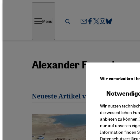
Direkt zum Inhalt springen
Menü
Alexander Freund
Wir verarbeiten Ih
Notwendige
Neueste Artikel von Alexander Fr
Wir nutzen technisc
die wesentlichen Fu
anbieten zu können. 
nur auf unseren eig
Information finden S
Datenschutzerkläru