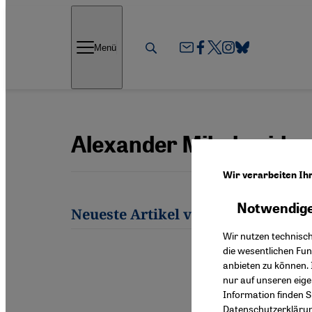
Direkt zum Inhalt springen
Menü
Alexander Mikaberidze
Wir verarbeiten Ih
Notwendige
Neueste Artikel von Alexander Mi
Wir nutzen technisc
die wesentlichen Fu
anbieten zu können. 
nur auf unseren eig
Information finden S
Datenschutzerkläru