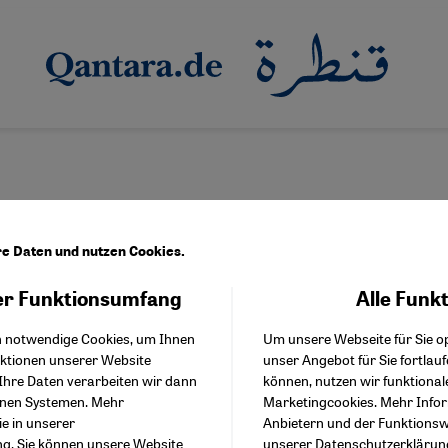
re Daten und nutzen Cookies.
r Funktionsumfang
Alle Funk
Facebook Embed / Facebo
kaberidze
Akzeptieren
Google Tag Manager
h notwendige Cookies, um Ihnen
Um unsere Webseite für Sie op
Twitter Embed
nktionen unserer Website
unser Angebot für Sie fortlau
Instagram Embed
Ihre Daten verarbeiten wir dann
können, nutzen wir funktional
Youtube Embed
enen Systemen. Mehr
Marketingcookies. Mehr Info
Google Maps Embed
ie in unserer
Anbietern und der Funktionswe
ng
. Sie können unsere Website
unserer
Datenschutzerklärun