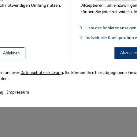
sch notwendigen Umfang nutzen.
‚Akzeptieren‘, um einzuwilligen
können Sie jederzeit widerrufe
Footer
Über Uns
Impressum
Datenschutzerklärung
B
Liste der Anbieter anzeigen
Liste der Anbieter:
Individuelle Konfiguration
Facebook Embed / Facebook 
Akzeptie
Ablehnen
s in unserer
Datenschutzerklärung
. Sie können Ihre hier abgegebene Einwi
ufen.
ng
Impressum