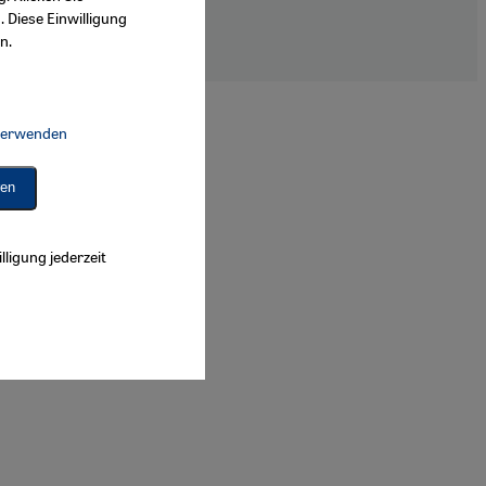
. Diese Einwilligung
n.
arrierefreiheitserklärung
 verwenden
Connect, Google Maps Embed, Google Tag Manager, Instagram Embed, 
ren
lligung jederzeit