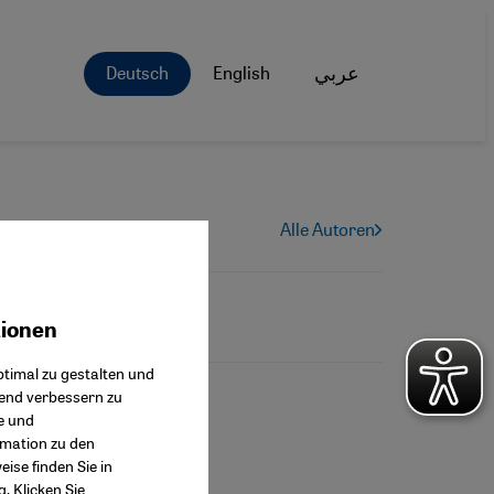
Deutsch
English
عربي
Alle Autoren
tionen
ok Connect
timal zu gestalten und
fend verbessern zu
e und
rmation zu den
ise finden Sie in
g
. Klicken Sie