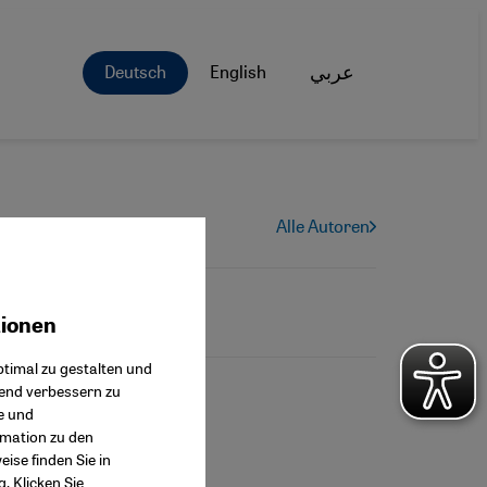
Deutsch
English
عربي
Alle Autoren
tionen
ok Connect
timal zu gestalten und
fend verbessern zu
e und
rmation zu den
ise finden Sie in
g
. Klicken Sie