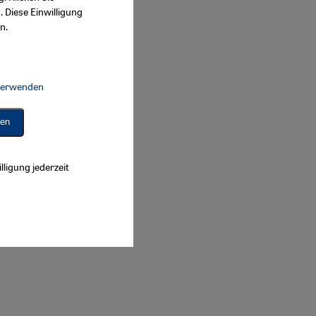
. Diese Einwilligung
n.
 verwenden
Connect, Google Maps Embed, Google Tag Manager, Instagram Embed, 
ren
lligung jederzeit