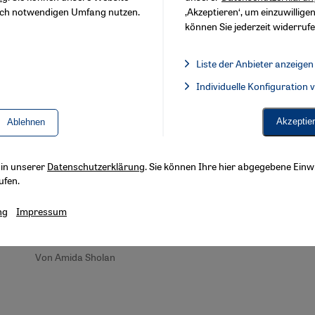
sch notwendigen Umfang nutzen.
‚Akzeptieren‘, um einzuwilligen
können Sie jederzeit widerrufe
Liste der Anbieter anzeigen
Liste der Anbieter:
Individuelle Konfiguration
Facebook Embed / Facebook 
Die Zerstörung des jemenitischen Kulturerbes
Akzeptie
Ablehnen
Bedrohte Schätze der Menschheit
Durch die anhaltenden Luftschläge und den
s in unserer
Datenschutzerklärung
. Sie können Ihre hier abgegebene Einwi
militärischen Konflikt mit den Huthi-Rebellen im
ufen.
d
Jemen droht die weitere Zerstörung bedeutender
historischer Gebäude und Kulturdenkmäler im
ng
Impressum
Jemen. Eine Schadensbilanz von Amida Sholan
Von Amida Sholan