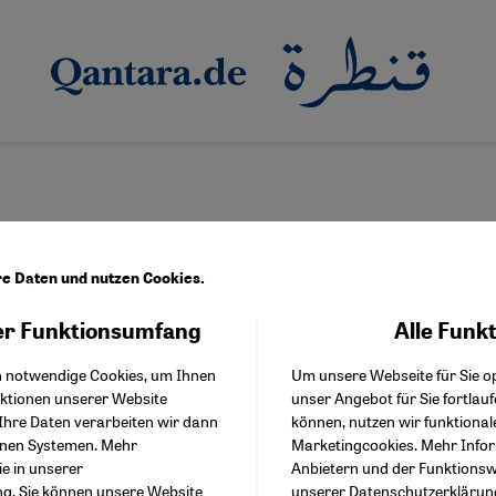
re Daten und nutzen Cookies.
r Funktionsumfang
Alle Funk
Facebook Embed / Facebo
Akzeptieren
Google Tag Manager
h notwendige Cookies, um Ihnen
Um unsere Webseite für Sie op
Twitter Embed
nktionen unserer Website
unser Angebot für Sie fortlau
Instagram Embed
Ihre Daten verarbeiten wir dann
können, nutzen wir funktional
Youtube Embed
enen Systemen. Mehr
Marketingcookies. Mehr Info
Google Maps Embed
ie in unserer
Anbietern und der Funktionswe
ng
. Sie können unsere Website
unserer
Datenschutzerklärun