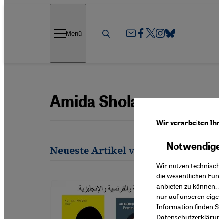
Direkt zum Inhalt springen
Menü
Amida Sholan
Wir verarbeiten Ih
Notwendige
Neueste Artikel von Amida Sholan
Wir nutzen technisc
die wesentlichen Fu
anbieten zu können. 
nur auf unseren eig
Information finden S
Datenschutzerkläru