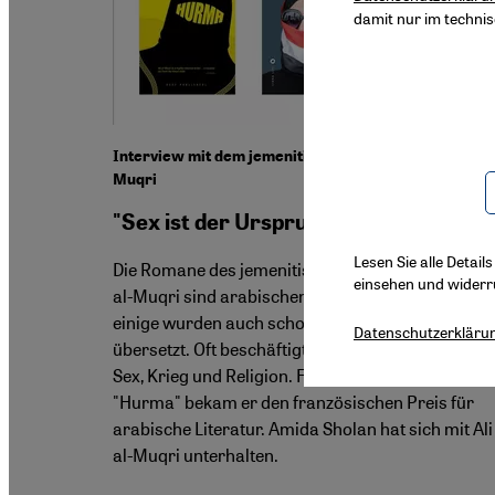
damit nur im techni
Interview mit dem jemenitischen Schriftsteller Ali al-
Muqri
"Sex ist der Ursprung allen Lebens"
Lesen Sie alle Detail
Die Romane des jemenitischen Schriftstellers Ali
einsehen und widerr
al-Muqri sind arabischen Lesern gut bekannt, un
einige wurden auch schon in andere Sprachen
Datenschutzerkläru
übersetzt. Oft beschäftigt er sich mit Themen wie
Sex, Krieg und Religion. Für seinen neuen Roman
"Hurma" bekam er den französischen Preis für
arabische Literatur. Amida Sholan hat sich mit Ali
al-Muqri unterhalten.