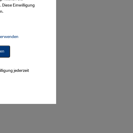
. Diese Einwilligung
n.
 verwenden
Connect, Google Maps Embed, Google Tag Manager, Instagram Embed, 
ren
lligung jederzeit