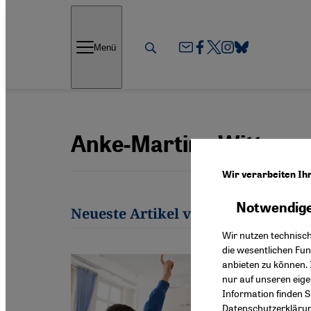
Direkt zum Inhalt springen
Menü
Anke-Martina Witt
Wir verarbeiten Ih
Notwendige
Neueste Artikel von Anke-Martina
Wir nutzen technisc
die wesentlichen Fu
anbieten zu können. 
nur auf unseren eig
Information finden S
Datenschutzerkläru