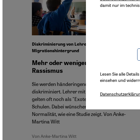
damit nur im techni
Diskriminierung von Lehrern mit
Migrationshintergrund
Mehr oder weniger offener
Rassismus
Lesen Sie alle Detail
einsehen und widerr
Sie werden händeringend gesucht und dann doch
diskriminiert. Lehrer mit Migrationshintergrund
Datenschutzerkläru
gelten oft noch als "Exoten" an deutschen
Schulen. Dabei wünschen sich viele einfach nur
Normalität, wie eine Studie zeigt. Von Anke-
Martina Witt
Von Anke-Martina Witt