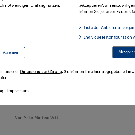
sch notwendigen Umfang nutzen.
‚Akzeptieren‘, um einzuwilligen
können Sie jederzeit widerrufe
Liste der Anbieter anzeigen
Liste der Anbieter:
Individuelle Konfiguration
Facebook Embed / Facebook 
Multi-Kulti im Klassenzimmer
Akzeptie
Ablehnen
Problem oder Chance?
Immer öfter sitzen Schüler verschiedener
s in unserer
Datenschutzerklärung
. Sie können Ihre hier abgegebene Einwi
Nationen, Kulturen und Religionen in einem
ufen.
Klassenzimmer. An der Uni Hildesheim überlegt
man, wie man Lehrer besser auf diese Vielfalt
ng
Impressum
vorbereiten kann, und zwar weltweit. Anke
Martina Witt berichtet
Von Anke-Martina Witt