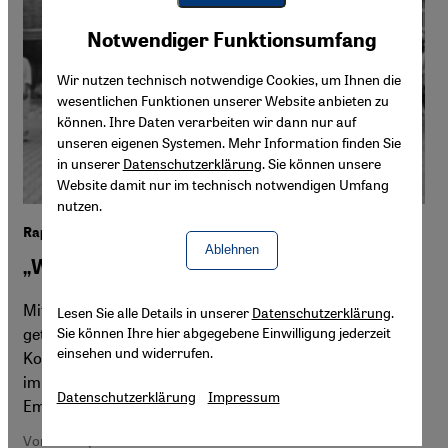
Youtube Embed
Akzeptieren
Notwendiger Funktionsumfang
Google Maps Embed
Wir nutzen technisch notwendige Cookies, um Ihnen die
wesentlichen Funktionen unserer Website anbieten zu
können. Ihre Daten verarbeiten wir dann nur auf
unseren eigenen Systemen. Mehr Information finden Sie
in unserer
Datenschutzerklärung
. Sie können unsere
Website damit nur im technisch notwendigen Umfang
nutzen.
Rapperin Siba im Interview
Ablehnen
„Wut kann sehr konstruktiv sein”
Mit „Dounana“ hat die Berliner Musikerin Siba einen Nerv
Lesen Sie alle Details in unserer
Datenschutzerklärung
.
Sie können Ihre hier abgegebene Einwilligung jederzeit
getroffen: Der auf Arabisch gerappte Song über
einsehen und widerrufen.
Kolonialismus und Imperialismus verbreitet sich rasant
im Netz. Ein Gespräch über Wut, Ungerechtigkeit und
Datenschutzerklärung
Impressum
Empowerment.
Von Atifa Qazi