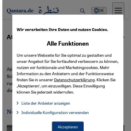
Direkt zum Inhalt springen
DE
Wir verarbeiten Ihre Daten und nutzen Cookies.
Atifa Qazi
Alle Autoren
Alle Funktionen
Um unsere Webseite für Sie optimal zu gestalten und
unser Angebot für Sie fortlaufend verbessern zu können,
nutzen wir funktionale und Marketingcookies. Mehr
Atifa Qazi ist Redakteurin und freie Journalistin. Zu ihren
Information zu den Anbietern und der Funktionsweise
Schwerpunkten gehören internationale Politik, Themen
finden Sie in unserer
Datenschutzerklärung
. Klicken Sie
rund um soziale Ungleichheit sowie Musik, insbesondere
‚Akzeptieren‘, um einzuwilligen. Diese Einwilligung
die französische Rap-Szene.
können Sie jederzeit widerrufen.
Liste der Anbieter anzeigen
Liste der Anbieter:
Neueste Artikel von Atifa Qazi
Individuelle Konfiguration verwenden
Facebook Embed / Facebook Connect
Facebook Embed / Facebook Connect, Google Maps Embed, Go
Google Tag Manager
Twitter Embed
Akzeptieren
Instagram Embed