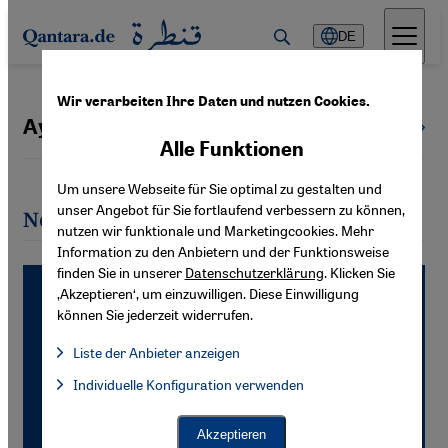
Direkt zum Inhalt springen
DE
Wir verarbeiten Ihre Daten und nutzen Cookies.
Ayse Tekin
Alle Autoren
Alle Funktionen
Um unsere Webseite für Sie optimal zu gestalten und
unser Angebot für Sie fortlaufend verbessern zu können,
Neueste Artikel von Ayse Tekin
nutzen wir funktionale und Marketingcookies. Mehr
Information zu den Anbietern und der Funktionsweise
finden Sie in unserer
Datenschutzerklärung
. Klicken Sie
‚Akzeptieren‘, um einzuwilligen. Diese Einwilligung
können Sie jederzeit widerrufen.
Liste der Anbieter anzeigen
Liste der Anbieter:
Individuelle Konfiguration verwenden
Facebook Embed / Facebook Connect
Facebook Embed / Facebook Connect, Google Maps Embed, Go
Google Tag Manager
Twitter Embed
Akzeptieren
Instagram Embed