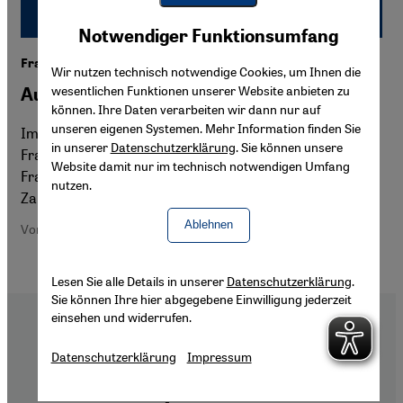
Youtube Embed
Akzeptieren
Notwendiger Funktionsumfang
Google Maps Embed
Frauen in der Türkei
Wir nutzen technisch notwendige Cookies, um Ihnen die
wesentlichen Funktionen unserer Website anbieten zu
Auf dem Vormarsch?
können. Ihre Daten verarbeiten wir dann nur auf
unseren eigenen Systemen. Mehr Information finden Sie
Im neuen türkischen Parlament werden doppelt so viele
in unserer
Datenschutzerklärung
. Sie können unsere
Frauen vertreten sein wie bisher. Türkische
Website damit nur im technisch notwendigen Umfang
Frauenrechtlerinnen betonen aber, dass nicht allein die
nutzen.
Zahl der Frauen im Parlament entscheidend ist.
Ablehnen
Von Ayse Tekin
Lesen Sie alle Details in unserer
Datenschutzerklärung
.
Sie können Ihre hier abgegebene Einwilligung jederzeit
einsehen und widerrufen.
Datenschutzerklärung
Impressum
Footer
Über Uns